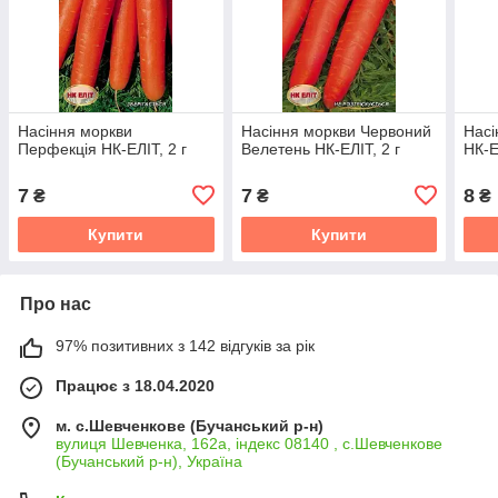
Насіння моркви
Насіння моркви Червоний
Насі
Перфекція НК-ЕЛІТ, 2 г
Велетень НК-ЕЛІТ, 2 г
НК-Е
7
7
8
₴
₴
₴
Купити
Купити
Про нас
97% позитивних з 142 відгуків за рік
Працює з 18.04.2020
м. с.Шевченкове (Бучанський р-н)
вулиця Шевченка, 162а, індекс 08140 , с.Шевченкове
(Бучанський р-н), Україна