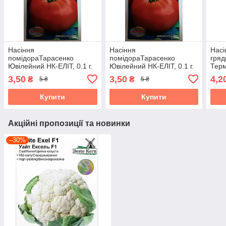
Насіння
Насіння
Насі
помідораТарасенко
помідораТарасенко
гряд
Ювілейний НК-ЕЛІТ, 0.1 г.
Ювілейний НК-ЕЛІТ, 0.1 г.
Терм
Термін придатності до
Термін придатності до
31.1
3,50
3,50
4,2
₴
₴
5 ₴
5 ₴
31.10.2026
31.10.2026
Купити
Купити
Акційні пропозиції та новинки
–30%