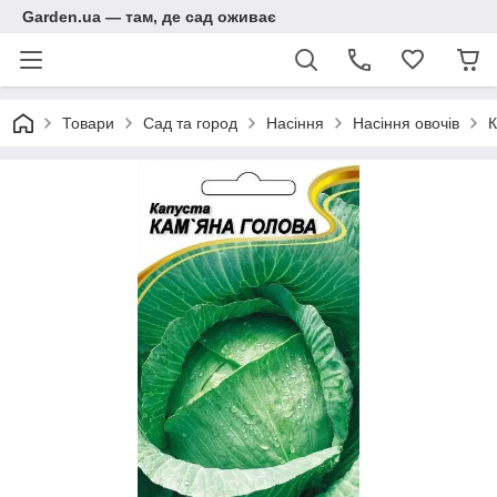
Garden.ua — там, де сад оживає
Товари
Сад та город
Насіння
Насіння овочів
К