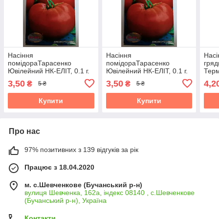
Насіння
Насіння
Насі
помідораТарасенко
помідораТарасенко
гряд
Ювілейний НК-ЕЛІТ, 0.1 г.
Ювілейний НК-ЕЛІТ, 0.1 г.
Терм
Термін придатності до
Термін придатності до
31.1
3,50
3,50
4,2
₴
₴
5 ₴
5 ₴
31.10.2026
31.10.2026
Купити
Купити
Про нас
97% позитивних з 139 відгуків за рік
Працює з 18.04.2020
м. с.Шевченкове (Бучанський р-н)
вулиця Шевченка, 162а, індекс 08140 , с.Шевченкове
(Бучанський р-н), Україна
Контакти