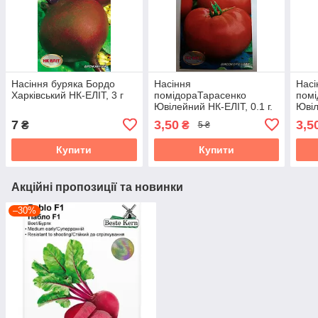
Насіння буряка Бордо
Насіння
Насі
Харківський НК-ЕЛІТ, 3 г
помідораТарасенко
помі
Ювілейний НК-ЕЛІТ, 0.1 г.
Ювіл
Термін придатності до
Терм
7
3,50
3,5
₴
₴
5 ₴
31.10.2026
31.1
Купити
Купити
Акційні пропозиції та новинки
–30%