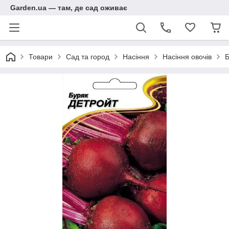
Garden.ua — там, де сад оживає
Товари
Сад та город
Насіння
Насіння овочів
Б