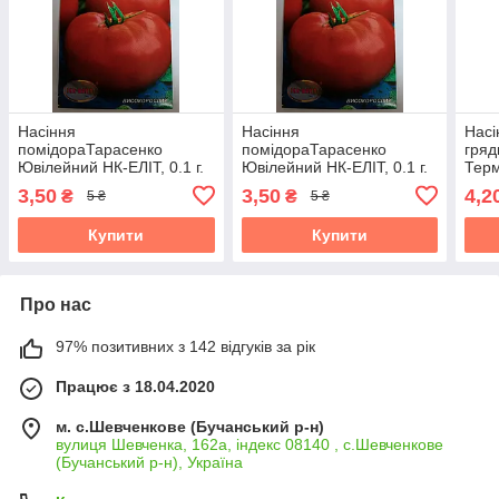
Насіння
Насіння
Насі
помідораТарасенко
помідораТарасенко
гряд
Ювілейний НК-ЕЛІТ, 0.1 г.
Ювілейний НК-ЕЛІТ, 0.1 г.
Терм
Термін придатності до
Термін придатності до
31.1
3,50
3,50
4,2
₴
₴
5 ₴
5 ₴
31.10.2026
31.10.2026
Купити
Купити
Про нас
97% позитивних з 142 відгуків за рік
Працює з 18.04.2020
м. с.Шевченкове (Бучанський р-н)
вулиця Шевченка, 162а, індекс 08140 , с.Шевченкове
(Бучанський р-н), Україна