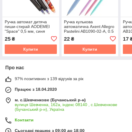
Ручка автомат дитяча
Ручка кулькова
Ручк
пиши-стирай AODEMEI
автоматична Axent Allegro
авто
"Space" 0,5 мм, синя
Pastelini AB1090-02-A, 0.5
AB10
мм, синя
25
22
17
₴
₴
Купити
Купити
Про нас
97% позитивних з 139 відгуків за рік
Працює з 18.04.2020
м. с.Шевченкове (Бучанський р-н)
вулиця Шевченка, 162а, індекс 08140 , с.Шевченкове
(Бучанський р-н), Україна
Контакти
Сьогодні працює з 09:00 до 18:00