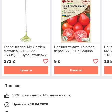
Граблі віялові My Garden
Насіння томата Трюфель
Пенз
металеві (215-1-22-
червоний, 0,1 г, Садиба
MAS
1530S), 22 зуба, сталевий
1.0"
держак, 1530 мм
373
9
16
₴
₴
Купити
Купити
Про нас
97% позитивних з 142 відгуків за рік
Працює з 18.04.2020