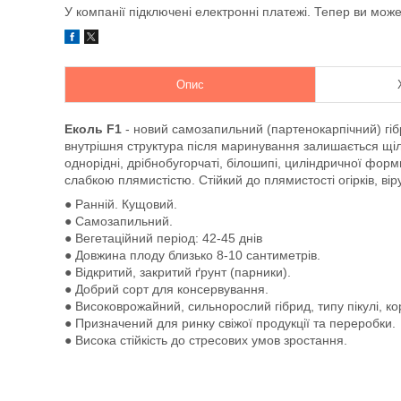
У компанії підключені електронні платежі. Тепер ви мож
Опис
Еколь F1
- новий самозапильний (партенокарпiчний) гiбр
внутрiш­ня структура пiсля маринування залишається щiль
однорiднi, дрiбнобугорчатi, бiлошипi, цилiндричної фор
слабкою плямистiстю. Стiйкий до плямистостi огiркiв, вiр
● Ранній. Кущовий.
● Самозапильний.
● Вегетаційний період: 42-45 днів
● Довжина плоду близько 8-10 сантиметрів.
● Відкритий, закритий ґрунт (парники).
● Добрий сорт для консервування.
● Високоврожайний, сильнорослий гібрид, типу пікулі, ко
● Призначений для ринку свіжої продукції та переробки.
● Висока стійкість до стресових умов зростання.