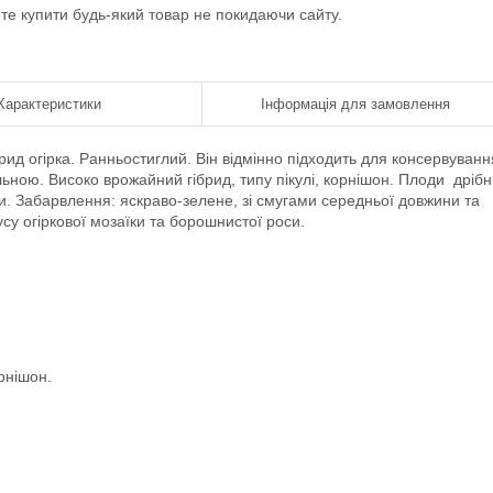
ете купити будь-який товар не покидаючи сайту.
Характеристики
Інформація для замовлення
ид огiрка. Ран­ньостиглий. Вiн вiдмiнно пiдходить для консервуванн
ною. Високо­ врожайний гiбрид, типу пiкулi, корнiшон. Плоди дрiбнi
ми. Забарвлення: яскраво-зелене, зi смугами середньої довжини та
усу огiркової мозаїки та борошнистої роси.
рнішон.