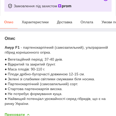
Замовлення під захистом
Опис
Характеристики
Доставка
Оплата
Умови п
Опис
Амур F1
- партенокарпічний (самозапильний), ультраранній
гібрид корнішонного огірка.
● Вегетаційний період: 37-40 днів.
● Відкритий та закритий ґрунт.
● Маса плодів: 90-110 г.
● Плоди дрібно-бугорчасті довжиною 12-15 см.
● Зелені зі слабкими світлими смужками біля носика.
● Партенокарпічний (самозапильний) сорт.
● Стартова партенокарпія висока.
● Не потребує формування куща.
● Найвищий потенціал урожайності серед гібридів, що є на
ринку України.
Приховати