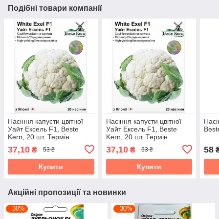
Подібні товари компанії
Насіння капусти цвітної
Насіння капусти цвітної
Насі
Уайт Ексель F1, Beste
Уайт Ексель F1, Beste
Best
Kern, 20 шт. Термін
Kern, 20 шт. Термін
придатності до 31.10.2026
придатності до 31.10.2026
37,10
37,10
58
₴
₴
53 ₴
53 ₴
Купити
Купити
Акційні пропозиції та новинки
–30%
–30%