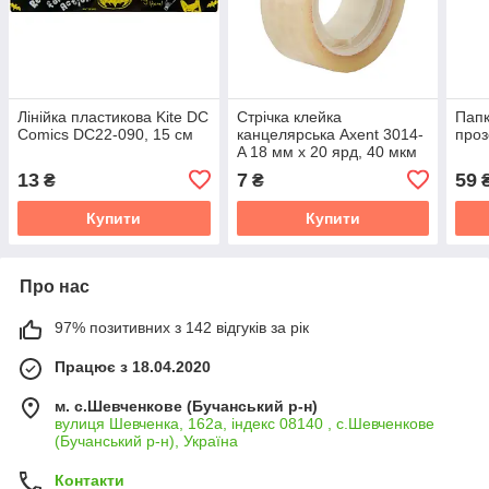
Лінійка пластикова Kite DC
Стрічка клейка
Папк
Comics DC22-090, 15 см
канцелярська Axent 3014-
проз
A 18 мм х 20 ярд, 40 мкм
13
7
59
₴
₴
Купити
Купити
Про нас
97% позитивних з 142 відгуків за рік
Працює з 18.04.2020
м. с.Шевченкове (Бучанський р-н)
вулиця Шевченка, 162а, індекс 08140 , с.Шевченкове
(Бучанський р-н), Україна
Контакти