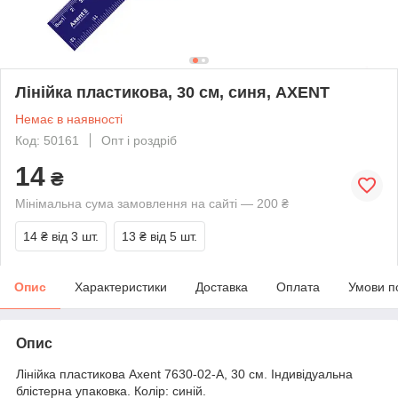
Лінійка пластикова, 30 см, синя, AXENT
Немає в наявності
Код: 50161
Опт і роздріб
14
₴
Мінімальна сума замовлення на сайті — 200 ₴
14 ₴
від 3 шт.
13 ₴
від 5 шт.
Опис
Характеристики
Доставка
Оплата
Умови п
Опис
Лінійка пластикова Axent 7630-02-A, 30 см. Індивідуальна
блістерна упаковка. Колір: синій.