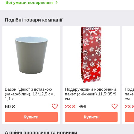
Всі умови повернення
Подібні товари компанії
Вазон "Деко" з вставкою
Подарунковий новорічний
Пода
(какао/білий), 13*12,5 см,
пакет (сніжинки) 11,5*35*9
паке
1,1 л
см
см
60
23
23
₴
₴
46 ₴
Купити
Купити
Акційні пропозиції та новинки