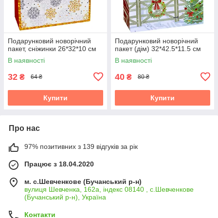
Подарунковий новорічний
Подарунковий новорічний
пакет, сніжинки 26*32*10 см
пакет (дім) 32*42.5*11.5 см
В наявності
В наявності
32
40
₴
₴
64 ₴
80 ₴
Купити
Купити
Про нас
97% позитивних з 139 відгуків за рік
Працює з 18.04.2020
м. с.Шевченкове (Бучанський р-н)
вулиця Шевченка, 162а, індекс 08140 , с.Шевченкове
(Бучанський р-н), Україна
Контакти