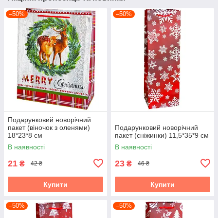
–50%
–50%
Подарунковий новорічний
пакет (віночок з оленями)
Подарунковий новорічний
18*23*8 см
пакет (сніжинки) 11,5*35*9 см
В наявності
В наявності
21
23
₴
₴
42 ₴
46 ₴
Купити
Купити
–50%
–50%