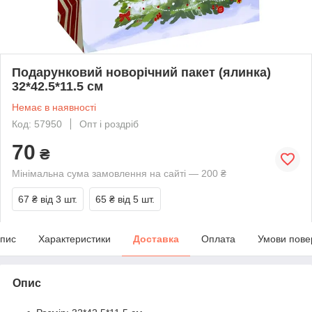
Подарунковий новорічний пакет (ялинка)
32*42.5*11.5 см
Немає в наявності
Код: 57950
Опт і роздріб
70
₴
Мінімальна сума замовлення на сайті — 200 ₴
67 ₴
від 3 шт.
65 ₴
від 5 шт.
пис
Характеристики
Доставка
Оплата
Умови пове
Опис