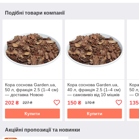
Подібні товари компанії
Кора соснова Garden.ua,
Кора соснова Garden.ua,
Кора
50 л, фракція 2.5 (1–4 см)
40 л, фракція 2.5 (1–4 см)
50 л
— доставка Новою
— самовивіз від 10 мішків
— О
поштою
202
150
135
₴
₴
227 ₴
170 ₴
Купити
Купити
Акційні пропозиції та новинки