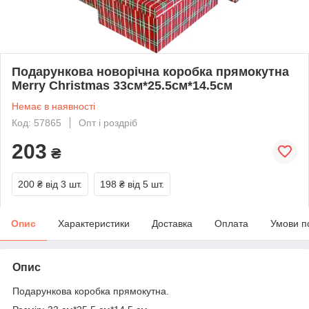
Подарункова новорічна коробка прямокутна
Merry Christmas 33см*25.5см*14.5см
Немає в наявності
Код: 57865
Опт і роздріб
203
₴
200 ₴
від 3 шт.
198 ₴
від 5 шт.
Опис
Характеристики
Доставка
Оплата
Умови п
Опис
Подарункова коробка прямокутна.