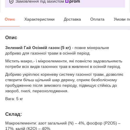
Замовлення під захистом
Опис
Характеристики
Доставка
Оплата
Умови п
Опис
Зелений Гай Осінній газон (5 кг)
- повне мінеральне
добриво для газонної трави в осінній період.
Містить макро,- і мікроелементи, які повністю задовольняють
потреби всіх видів газонних трав в живленні в осінній період.
Добриво укріплює кореневу систему газонної трави, дозволяє
створити більш щільний шар дерену, сприяє безболісному
пробудженню після зимового періоду, підвищує стійкісь до
хвороб, гнилі, переохолодження.
Вага:
5 кг
Склад:
Макроелементи: азот загальний (N) – 4%, фосфор (P2О5) –
17%, калій (К2О) – 40%.