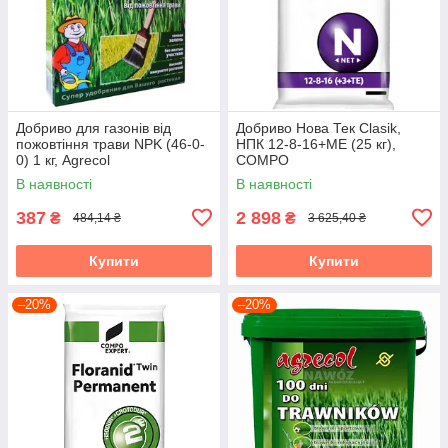
Добриво для газонів від
Добриво Нова Тек Clasik,
пожовтіння трави NPK (46-0-
НПК 12-8-16+МЕ (25 кг),
0) 1 кг, Agrecol
COMPO
В наявності
В наявності
387
2 898
₴
₴
484,14 ₴
3 625,40 ₴
Купити
Купити
–20%
–20%