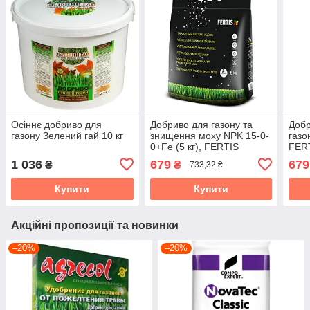
Осіннє добриво для
Добриво для газону та
Добр
газону Зелений гай 10 кг
знищення моху NPK 15-0-
газо
0+Fe (5 кг), FERTIS
FER
1 036
679
679
₴
₴
733,32 ₴
Купити
Купити
Акційні пропозиції та новинки
–20%
–20%