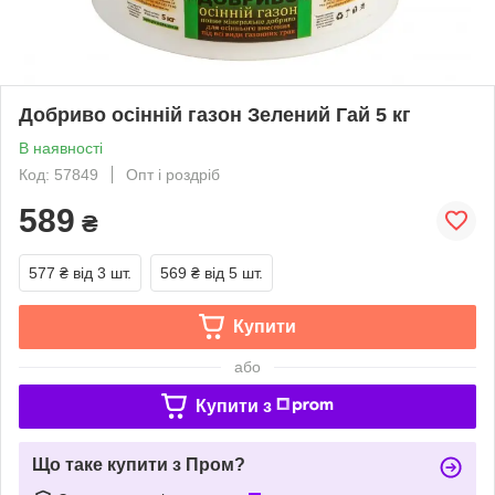
Добриво осінній газон Зелений Гай 5 кг
В наявності
Код: 57849
Опт і роздріб
589
₴
577 ₴
від 3 шт.
569 ₴
від 5 шт.
Купити
або
Купити з
Що таке купити з Пром?