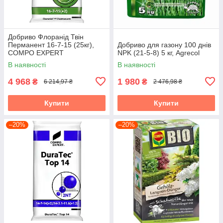
Добриво Флоранід Твін
Перманент 16-7-15 (25кг),
Добриво для газону 100 днів
COMPO EXPERT
NPK (21-5-8) 5 кг, Agrecol
В наявності
В наявності
4 968
1 980
₴
₴
6 214,97 ₴
2 476,98 ₴
Купити
Купити
–20%
–20%