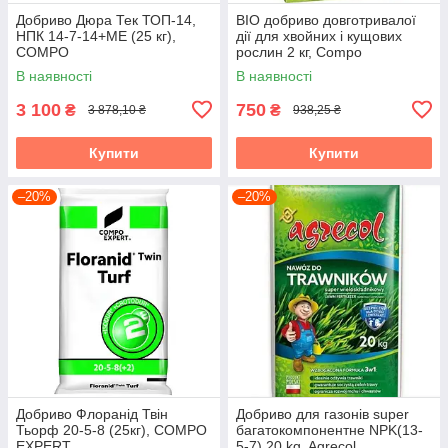
Добриво Дюра Тек ТОП-14,
BIO добриво довготривалої
НПК 14-7-14+МЕ (25 кг),
дії для хвойних і кущових
COMPO
рослин 2 кг, Compo
В наявності
В наявності
3 100
750
₴
₴
3 878,10 ₴
938,25 ₴
Купити
Купити
–20%
–20%
Добриво Флоранід Твін
Добриво для газонів super
Тьорф 20-5-8 (25кг), COMPO
багатокомпонентне NPK(13-
EXPERT
5-7) 20 kg, Agrecol