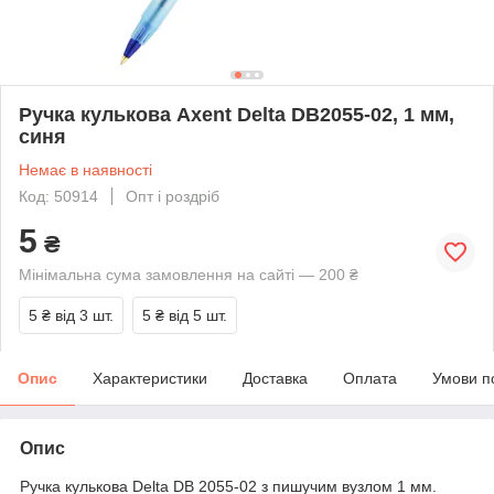
Ручка кулькова Axent Delta DB2055-02, 1 мм,
синя
Немає в наявності
Код: 50914
Опт і роздріб
5
₴
Мінімальна сума замовлення на сайті — 200 ₴
5 ₴
від 3 шт.
5 ₴
від 5 шт.
Опис
Характеристики
Доставка
Оплата
Умови п
Опис
Ручка кулькова Delta DB 2055-02 з пишучим вузлом 1 мм.