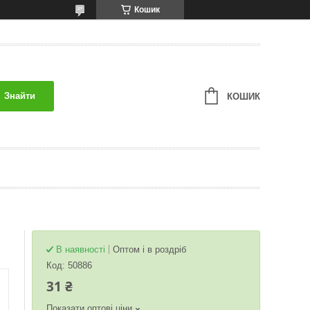
Кошик
Знайти
КОШИК
В наявності
Оптом і в роздріб
Код:
50886
31 ₴
Показати оптові ціни