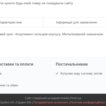
ете купити будь-який товар не покидаючи сайту.
Характеристики
Інформація для замовлення
вий грип. Асортимент кольорів корпусу. Металізований накінечник.
оставки та оплати
Постачальникам
а
Купуємо кору соснову оптом
ння та обмін
Сайт створений на маркетплейсі
Prom.ua
Garden UA | Гарден ЮА |
Поскаржитися на контент
|
Політика конфіденційност