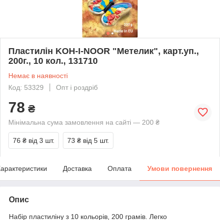
Пластилін KOH-I-NOOR "Метелик", карт.уп.,
200г., 10 кол., 131710
Немає в наявності
Код: 53329
Опт і роздріб
78
₴
Мінімальна сума замовлення на сайті — 200 ₴
76 ₴
від 3 шт.
73 ₴
від 5 шт.
арактеристики
Доставка
Оплата
Умови повернення
Опис
Набір пластиліну з 10 кольорів, 200 грамів. Легко