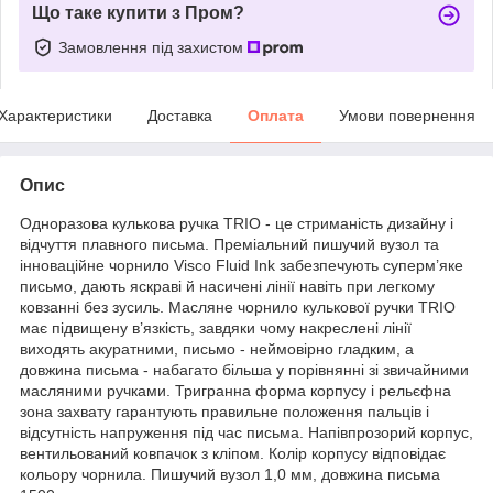
Що таке купити з Пром?
Замовлення під захистом
Характеристики
Доставка
Оплата
Умови повернення
Опис
Одноразова кулькова ручка TRIO - це стриманість дизайну і
відчуття плавного письма. Преміальний пишучий вузол та
інноваційне чорнило Visco Fluid Ink забезпечують суперм’яке
письмо, дають яскраві й насичені лінії навіть при легкому
ковзанні без зусиль. Масляне чорнило кулькової ручки TRIO
має підвищену в’язкість, завдяки чому накреслені лінії
виходять акуратними, письмо - неймовірно гладким, а
довжина письма - набагато більша у порівнянні зі звичайними
масляними ручками. Тригранна форма корпусу і рельєфна
зона захвату гарантують правильне положення пальців і
відсутність напруження під час письма. Напівпрозорий корпус,
вентильований ковпачок з кліпом. Колір корпусу відповідає
кольору чорнила. Пишучий вузол 1,0 мм, довжина письма