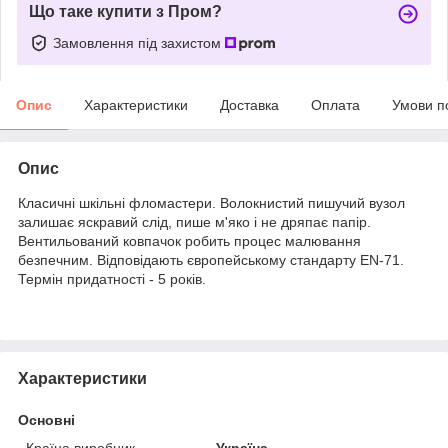
Що таке купити з Пром?
Замовлення під захистом
Опис
Характеристики
Доставка
Оплата
Умови п
Опис
Класичні шкільні фломастери. Волокнистий пишучий вузол
залишає яскравий слід, пише м'яко і не дряпає папір.
Вентильований ковпачок робить процес малювання
безпечним. Відповідають європейському стандарту EN-71.
Термін придатності - 5 років.
Характеристики
Основні
Країна виробник
Україна