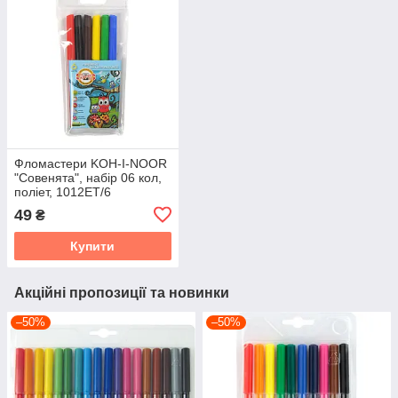
Фломастери KOH-I-NOOR
"Совенята", набір 06 кол,
поліет, 1012ET/6
49
₴
Купити
Акційні пропозиції та новинки
–50%
–50%