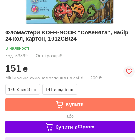
Фломастери KOH-I-NOOR "Совенята", набір
24 кол, картон, 1012CB/24
В наявності
Код: 53399
Опт і роздріб
151
₴
Мінімальна сума замовлення на сайті — 200 ₴
146 ₴
від 3 шт.
141 ₴
від 5 шт.
Купити
або
Купити з