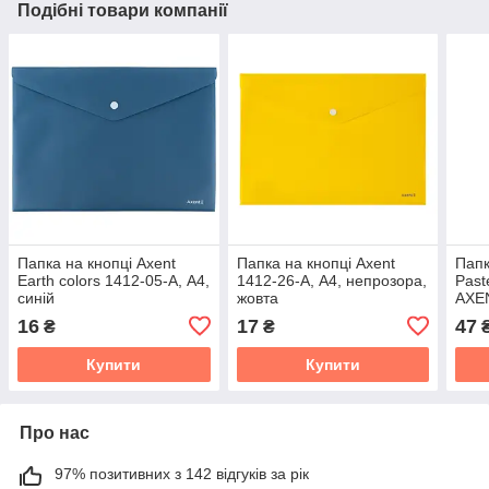
Подібні товари компанії
Папка на кнопці Axent
Папка на кнопці Axent
Папк
Earth colors 1412-05-A, А4,
1412-26-A, А4, непрозора,
Past
синій
жовта
AXE
16
17
47
₴
₴
Купити
Купити
Про нас
97% позитивних з 142 відгуків за рік