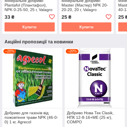
Мінеральне добриво
Мінеральне добриво
Міне
Plantafol (Плантафол),
Master (Мастер) NPK 20-
Mast
NPK 0-25-50, 25 г, Valagro
20-20, 20 г, Valagro
40-1
Plane
33
25
25
₴
₴
Купити
Купити
Акційні пропозиції та новинки
–20%
–20%
Добриво для газонів від
Добриво Нова Тек Clasik,
пожовтіння трави NPK (46-0-
НПК 12-8-16+МЕ (25 кг),
0) 1 кг, Agrecol
COMPO