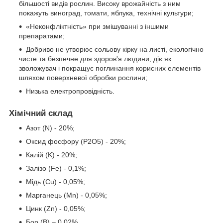
більшості видів рослин. Високу врожайність з ним
покажуть виноград, томати, яблука, технічні культури;
«Неконфліктність» при змішуванні з іншими
препаратами;
Добриво не утворює сольову кірку на листі, екологічно
чисте та безпечне для здоров'я людини, діє як
зволожувач і покращує поглинання корисних елементів
шляхом поверхневої обробки рослини;
Низька електропровідність.
Хімічний склад
Азот (N) - 20%;
Оксид фосфору (P2O5) - 20%;
Калій (K) - 20%;
Залізо (Fe) - 0,1%;
Мідь (Cu) - 0,05%;
Марганець (Mn) - 0,05%;
Цинк (Zn) - 0,05%;
Бор (B) – 0,02%.