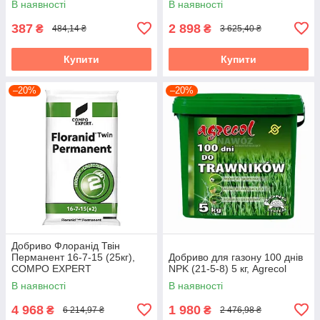
В наявності
В наявності
387
2 898
₴
₴
484,14 ₴
3 625,40 ₴
Купити
Купити
–20%
–20%
Добриво Флоранід Твін
Перманент 16-7-15 (25кг),
Добриво для газону 100 днів
COMPO EXPERT
NPK (21-5-8) 5 кг, Agrecol
В наявності
В наявності
4 968
1 980
₴
₴
6 214,97 ₴
2 476,98 ₴