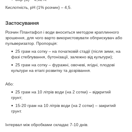
Кислотність, рН (1% розчин) – 4,5.
Застосування
Розчин Плантафол і води вноситься методом краплинного
зрошення, для чого варто використовувати обприскувач або
пульверизатор. Пропорція:
25 грам на сотку – на початковій стадії (після зими, на
фазі стеблування, бутонізації, залежно від культури);
25 грам на сотку – фуражні, овочеві, ягідні, плодові
культури на етапі розвитку та дозрівання.
Або:
25 грам на 10 літрів води (на 2 сотки) – відкритий
грунт;
15-20 грам на 10 літрів води (на 2 сотки) – закритий
грунт.
Інтервал між обробками складає 7-10 днів.