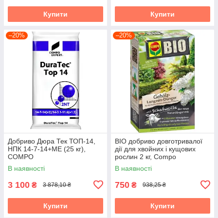
Купити
Купити
–20%
–20%
Добриво Дюра Тек ТОП-14,
BIO добриво довготривалої
НПК 14-7-14+МЕ (25 кг),
дії для хвойних і кущових
COMPO
рослин 2 кг, Compo
В наявності
В наявності
3 100
750
₴
₴
3 878,10 ₴
938,25 ₴
Купити
Купити