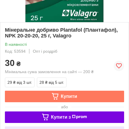
Мінеральне добриво Plantafol (Плантафол),
NPK 20-20-20, 25 г, Valagro
В наявності
Код: 53594
Опт і роздріб
30
₴
Мінімальна сума замовлення на сайті — 200 ₴
29 ₴
від 3 шт.
28 ₴
від 5 шт.
Купити
або
Купити з