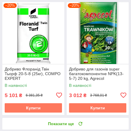
–20%
–20%
Добриво Флоранід Твін
Добриво для газонів super
Тьорф 20-5-8 (25кг), COMPO
багатокомпонентне NPK(13-
EXPERT
5-7) 20 kg, Agrecol
В наявності
В наявності
5 101
3 012
₴
₴
6 381,35 ₴
3 768,01 ₴
Купити
Купити
Показати ще