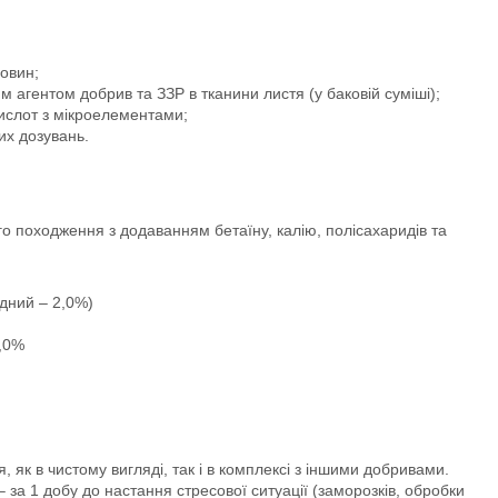
овин;
агентом добрив та ЗЗР в тканини листя (у баковій суміші);
ислот з мікроелементами;
их дозувань.
о походження з додаванням бетаїну, калію, полісахаридів та
ідний – 2,0%)
9,0%
як в чистому вигляді, так і в комплексі з іншими добривами.
 за 1 добу до настання стресової ситуації (заморозків, обробки