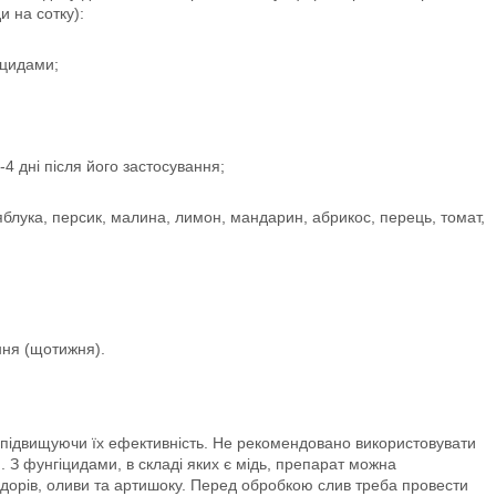
и на сотку):
іцидами;
-4 дні після його застосування;
яблука, персик, малина, лимон, мандарин, абрикос, перець, томат,
ння (щотижня).
підвищуючи їх ефективність. Не рекомендовано використовувати
 З фунгіцидами, в складі яких є мідь, препарат можна
ідорів, оливи та артишоку. Перед обробкою слив треба провести