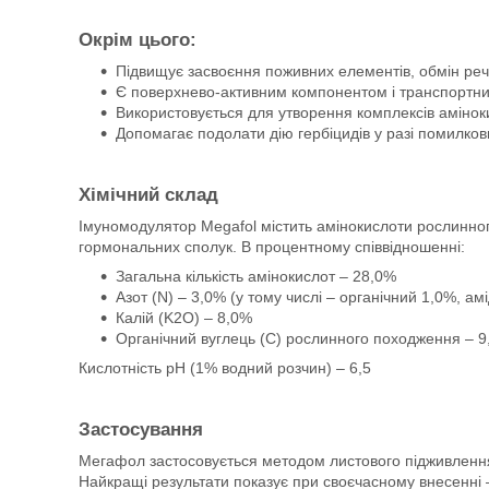
Окрім цього:
Підвищує засвоєння поживних елементів, обмін реч
Є поверхнево-активним компонентом і транспортним 
Використовується для утворення комплексів амінок
Допомагає подолати дію гербіцидів у разі помилков
Хімічний склад
Імуномодулятор Megafol містить амінокислоти рослинног
гормональних сполук. В процентному співвідношенні:
Загальна кількість амінокислот – 28,0%
Азот (N) – 3,0% (у тому числі – органічний 1,0%, ам
Калій (K2O) – 8,0%
Органічний вуглець (C) рослинного походження – 
Кислотність pH (1% водний розчин) – 6,5
Застосування
Мегафол застосовується методом листового підживлення, 
Найкращі результати показує при своєчасному внесенні –