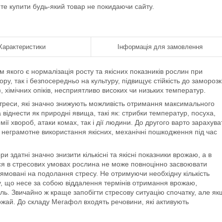
ете купити будь-який товар не покидаючи сайту.
Характеристики
Інформація для замовлення
 якого є нормалізація росту та якісних показників рослин при
, так і безпосередньо на культуру, підвищує стійкість до заморозкі
 хімічних опіків, несприятливо високих чи низьких температур.
стреси, які значно знижують можливість отримання максимального
іднести як природні явища, такі як: стрибки температур, посуха,
ії хвороб, атаки комах, так і дії людини. До другого варто зарахува
 неграмотне використання якісних, механічні пошкодження під час
 здатні значно знизити кількісні та якісні показники врожаю, а в
ся в стресових умовах рослина не може повноцінно засвоювати
рямовані на подолання стресу. Не отримуючи необхідну кількість
ку, що несе за собою віддалення термінів отримання врожаю,
бель. Звичайно ж краще запобігти стресову ситуацію спочатку, але я
ожай. До складу Мегафол входять речовини, які активують