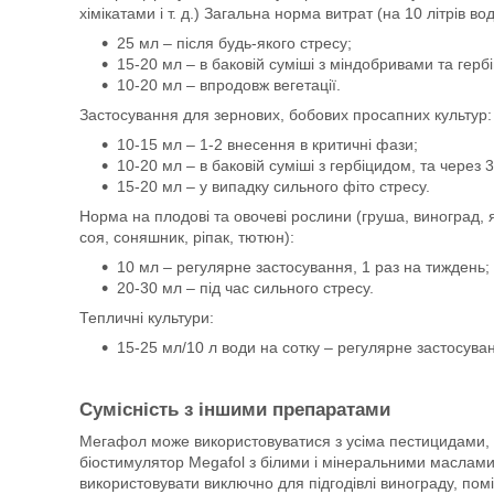
хімікатами і т. д.) Загальна норма витрат (на 10 літрів вод
25 мл – після будь-якого стресу;
15-20 мл – в баковій суміші з міндобривами та герб
10-20 мл – впродовж вегетації.
Застосування для зернових, бобових просапних культур:
10-15 мл – 1-2 внесення в критичні фази;
10-20 мл – в баковій суміші з гербіцидом, та через 3
15-20 мл – у випадку сильного фіто стресу.
Норма на плодові та овочеві рослини (груша, виноград, 
соя, соняшник, ріпак, тютюн):
10 мл – регулярне застосування, 1 раз на тиждень;
20-30 мл – під час сильного стресу.
Тепличні культури:
15-25 мл/10 л води на сотку – регулярне застосува
Сумісність з іншими препаратами
Мегафол може використовуватися з усіма пестицидами, 
біостимулятор Megafol з білими і мінеральними маслами.
використовувати виключно для підгодівлі винограду, пом