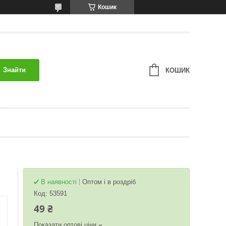
Кошик
Знайти
КОШИК
В наявності
Оптом і в роздріб
Код:
53591
49 ₴
Показати оптові ціни