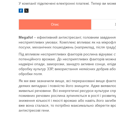
У компанії підключені електронні платежі. Тепер ви мож
Опис
Megafol
– ефективний антистресант, головним завданням
несприятливих умовах. Комплекс впливає як на мікрофлору
посухи, механічних пошкоджень (наприклад, після граду),
Під впливом несприятливих факторів рослина відчуває 
потенційного врожаю. До несприятливих факторів можна в
надмірні опади, заморозки, занадто активне сонце, епідем
обробку культур ЗЗР, використання неякісних добрив або
обробки поля.
Як ми вже зазначили вище, всі перераховані вище фактори
деяких випадках і повністю його знищити. Адже виявило
живильні речовини. Всі енергетичні ресурси культури сп
поживних речовин рослина зупиняється в рості і розвит
зниження кількості і якості врожаю або навіть його заги
вже вона сталася, то потрібно максимально зберегти вр
антистресові гени.