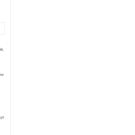
в,
ти
кщо