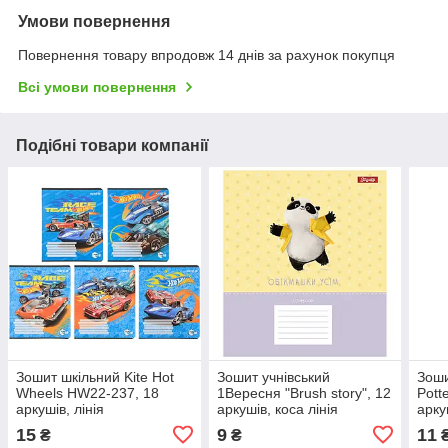
Умови повернення
Повернення товару впродовж 14 днів за рахунок покупця
Всі умови повернення
Подібні товари компанії
Зошит шкільний Kite Hot
Зошит учнівський
Зоши
Wheels HW22-237, 18
1Вересня "Brush story", 12
Pott
аркушів, лінія
аркушів, коса лінія
арку
15
9
11
₴
₴