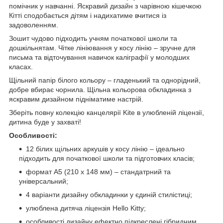
помічник у навчанні. Яскравий дизайн з чарівною кішечкою
Кітті сподобається дітям і надихатиме вчитися із
задоволенням.
Зошит чудово підходить учням початкової школи та
дошкільнятам. Чітке лініювання у косу лінію – зручне для
письма та відточування навичок каліграфії у молодших
класах.
Щільний папір білого кольору – гладенький та однорідний,
добре вбирає чорнила. Щільна кольорова обкладинка з
яскравим дизайном підніматиме настрій.
Зберіть повну колекцію канцелярії Kite в улюбленій ліцензії,
дитина буде у захваті!
Особливості:
12 білих щільних аркушів у косу лінію – ідеально
підходить для початкової школи та підготовчих класів;
формат А5 (210 х 148 мм) – стандатрний та
універсальний;
4 варіанти дизайну обкладинки у єдиній стилістиці;
улюблена дитяча ліцензія Hello Kitty;
особливості дизайну ефектно підкреслені гібридним