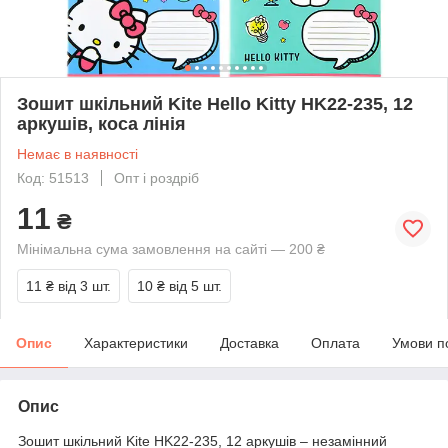
Зошит шкільний Kite Hello Kitty HK22-235, 12
аркушів, коса лінія
Немає в наявності
Код: 51513
Опт і роздріб
11
₴
Мінімальна сума замовлення на сайті — 200 ₴
11 ₴
від 3 шт.
10 ₴
від 5 шт.
Опис
Характеристики
Доставка
Оплата
Умови п
Опис
Зошит шкільний Kite HK22-235, 12 аркушів – незамінний