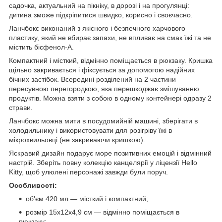
садочка, актуальний на пікніку, в дорозі і на прогулянці:
дитина зможе підкріпитися швидко, корисно і своєчасно.
Ланчбокс виконаний з якісного і безпечного харчового
пластику, який не вбирає запахи, не впливає на смак їжі та не
містить бісфенол-А.
Компактний і місткий, відмінно поміщається в рюкзаку. Кришка
щільно закривається і фіксується за допомогою надійних
бічних застібок. Всередині розділений на 2 частини
пересувною перегородкою, яка перешкоджає змішуванню
продуктів. Можна взяти з собою в одному контейнері одразу 2
страви.
Ланчбокс можна мити в посудомийній машині, зберігати в
холодильнику і використовувати для розігріву їжі в
мікрохвильовці (не закриваючи кришкою).
Яскравий дизайн подарує море позитивних емоцій і відмінний
настрій. Зберіть повну колекцію канцелярії у ліцензії Hello
Kitty, щоб улюлені персонажі завжди були поруч.
Особливості:
об'єм 420 мл — місткий і компактний;
розмір 15х12х4,9 см — відмінно поміщається в
рюкзаку;