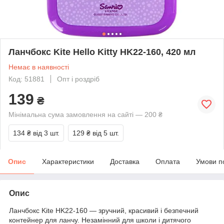
Ланчбокс Kite Hello Kitty HK22-160, 420 мл
Немає в наявності
Код: 51881
Опт і роздріб
139
₴
Мінімальна сума замовлення на сайті — 200 ₴
134 ₴
від 3 шт.
129 ₴
від 5 шт.
Опис
Характеристики
Доставка
Оплата
Умови п
Опис
Ланчбокс Kite HK22-160 — зручний, красивий і безпечний
контейнер для ланчу. Незамінний для школи і дитячого