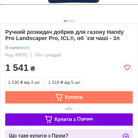
Ручний розкидач добрив для газону Handy
Pro Landscaper Pro, ICL®, об `єм чаші - 3л
В наявності
Код: 49591
Опт і роздріб
1 541
₴
1 530 ₴
від 3 шт.
1 519 ₴
від 5 шт.
Купити
або
Купити з
Що таке купити з Пром?