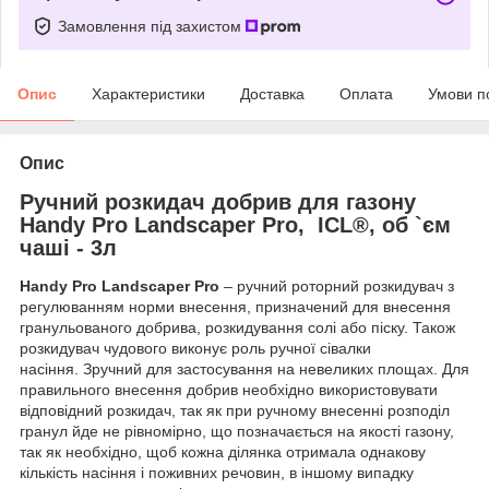
Замовлення під захистом
Опис
Характеристики
Доставка
Оплата
Умови п
Опис
Ручний розкидач добрив для газону
Handy Pro Landscaper Pro, ICL®, об `єм
чаші - 3л
Handy
Pro
Landscaper Pro
– ручний роторний розкидувач з
регулюванням норми внесення, призначений для внесення
гранульованого добрива, розкидування солі або піску. Також
розкидувач чудового виконує роль ручної сівалки
насіння. Зручний для застосування на невеликих площах. Для
правильного внесення добрив необхідно використовувати
відповідний розкидач, так як при ручному внесенні розподіл
гранул йде не рівномірно, що позначається на якості газону,
так як необхідно, щоб кожна ділянка отримала однакову
кількість насіння і поживних речовин, в іншому випадку