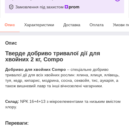
Замовлення під захистом
Опис
Характеристики
Доставка
Оплата
Умови п
Опис
Тверде добриво тривалої дії для
хвойних 2 кг, Compo
Добриво для хвойних Compo
– спеціальне добриво
тривалої дії для всіх хвойних рослин: ялина, ялиця, ялівець,
туя, кедр, кипарис, модрина, сосна, секвойя, тис, аукарія, а
також вишневий лавр та інші вічнозелені чагарники.
Склад:
NPK 16+4+13 з мікроелементами та низьким вмістом
хлору.
Переваги
: