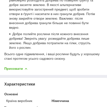
рівномірно розподіліть добрива по поверхні ґрунту та
добре засипте землею. В якості альтернативи
використовуйте загострений предмет, щоб зробити
отвори в ґрунті і насипати в них гранули добрив. Потім
знову закрийте отвори землею. Важливо: після
внесення добрива гранули більше не повинні бути
видно.
Добре полийте рослини після кожного внесення
добрива! Зверніть увагу: розкидайте добрива лише
землею. Якщо добрива потрапили на гілки, струсіть
його з рослин.
Всього одне підживлення, і ваші рослини будуть у хорошому
стані протягом усього садового сезону.
Приховати
Характеристики
Основні
Країна виробник
Німеччина