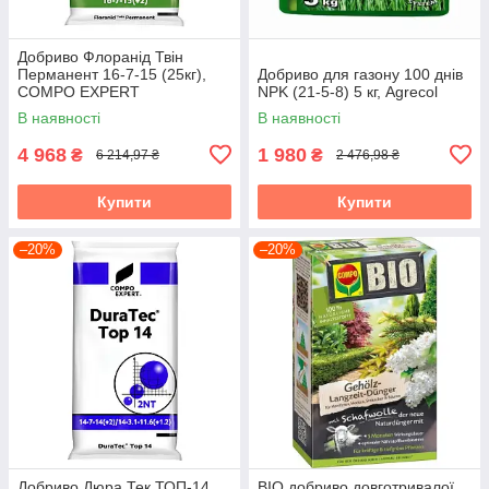
Добриво Флоранід Твін
Перманент 16-7-15 (25кг),
Добриво для газону 100 днів
COMPO EXPERT
NPK (21-5-8) 5 кг, Agrecol
В наявності
В наявності
4 968
1 980
₴
₴
6 214,97 ₴
2 476,98 ₴
Купити
Купити
–20%
–20%
Добриво Дюра Тек ТОП-14,
BIO добриво довготривалої