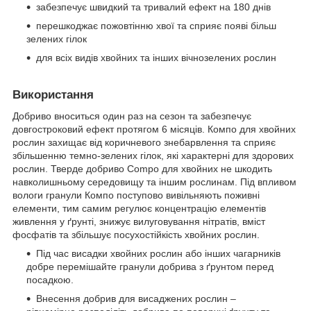
забезпечує швидкий та тривалий ефект на 180 днів
перешкоджає пожовтінню хвої та сприяє появі більш
зелених гілок
для всіх видів хвойних та інших вічнозелених рослин
Використання
Добриво вноситься один раз на сезон та забезпечує
довгостроковий ефект протягом 6 місяців. Компо для хвойних
рослин захищає від коричневого знебарвлення та сприяє
збільшенню темно-зелених гілок, які характерні для здорових
рослин. Тверде добриво Compo для хвойних не шкодить
навколишньому середовищу та іншим рослинам. Під впливом
вологи гранули Компо поступово вивільняють поживні
елементи, тим самим регулює концентрацію елементів
живлення у ґрунті, знижує вилуговування нітратів, вміст
фосфатів та збільшує посухостійкість хвойних рослин.
Під час висадки хвойних рослин або інших чагарників
добре перемішайте гранули добрива з ґрунтом перед
посадкою.
Внесення добрив для висаджених рослин –