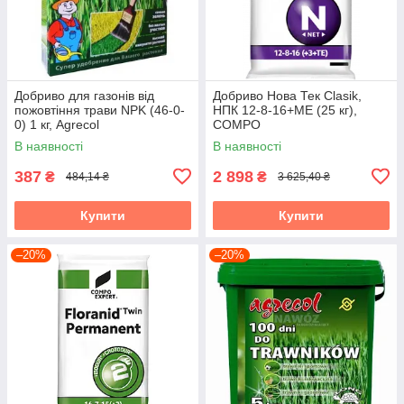
Добриво для газонів від
Добриво Нова Тек Clasik,
пожовтіння трави NPK (46-0-
НПК 12-8-16+МЕ (25 кг),
0) 1 кг, Agrecol
COMPO
В наявності
В наявності
387
2 898
₴
₴
484,14 ₴
3 625,40 ₴
Купити
Купити
–20%
–20%