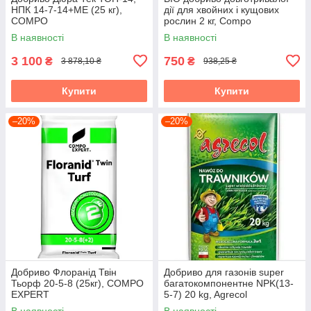
НПК 14-7-14+МЕ (25 кг),
дії для хвойних і кущових
COMPO
рослин 2 кг, Compo
В наявності
В наявності
3 100
750
₴
₴
3 878,10 ₴
938,25 ₴
Купити
Купити
–20%
–20%
Добриво Флоранід Твін
Добриво для газонів super
Тьорф 20-5-8 (25кг), COMPO
багатокомпонентне NPK(13-
EXPERT
5-7) 20 kg, Agrecol
В наявності
В наявності