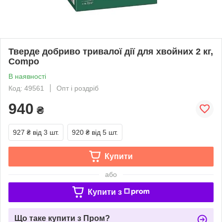
Тверде добриво тривалої дії для хвойних 2 кг,
Compo
В наявності
Код: 49561
Опт і роздріб
940
₴
927 ₴
від 3 шт.
920 ₴
від 5 шт.
Купити
або
Купити з
Що таке купити з Пром?