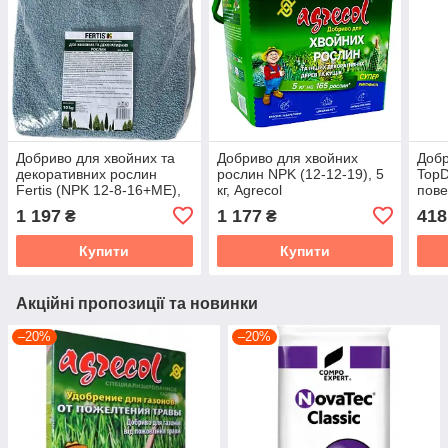
Добриво для хвойних та
Добриво для хвойних
Доб
декоративних рослин
рослин NPK (12-12-19), 5
TopD
Fertis (NPK 12-8-16+ME),
кг, Agrecol
пове
10 кг
22+5
1 197
1 177
418
₴
₴
дії 4
Купити
Купити
Акційні пропозиції та новинки
–20%
–20%