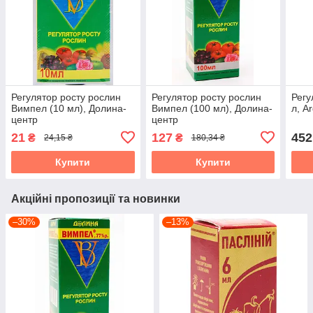
Регулятор росту рослин
Регулятор росту рослин
Регу
Вимпел (10 мл), Долина-
Вимпел (100 мл), Долина-
л, A
центр
центр
21
127
452
₴
₴
24,15 ₴
180,34 ₴
Купити
Купити
Акційні пропозиції та новинки
–30%
–13%