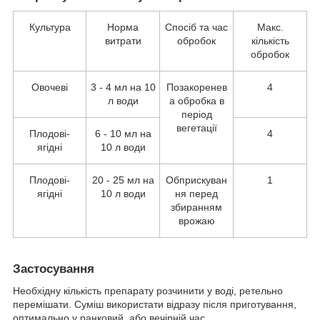
Культура
Норма
Спосіб та час
Макс.
витрати
обробок
кількість
обробок
Овочеві
3 - 4 мл на 10
Позакоренев
4
л води
а обробка в
період
вегетації
Плодові-
6 - 10 мл на
4
ягідні
10 л води
Плодові-
20 - 25 мл на
Обприскуван
1
ягідні
10 л води
ня перед
збиранням
врожаю
Застосування
Необхідну кількість препарату розчинити у воді, ретельно
перемішати. Суміш використати відразу після приготування,
оптимально у ранковий або вечірній час.