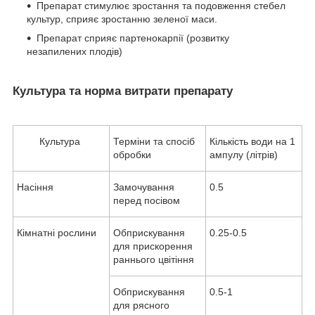
Препарат стимулює зростання та подовження стебел
культур, сприяє зростанню зеленої маси.
Препарат сприяє партенокарпії (розвитку
незапилених плодів)
Культура та норма витрати препарату
Культура
Терміни та спосіб
Кількість води на 1
обробки
ампулу (літрів)
Насіння
Замочування
0.5
перед посівом
Кімнатні рослини
Обприскування
0.25-0.5
для прискорення
раннього цвітіння
Обприскування
0.5-1
для рясного