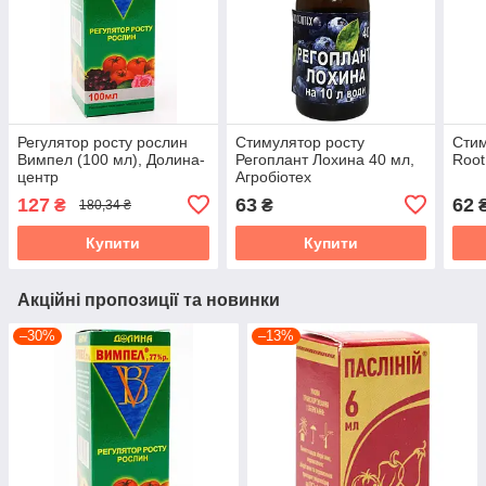
Регулятор росту рослин
Стимулятор росту
Стим
Вимпел (100 мл), Долина-
Регоплант Лохина 40 мл,
Root
центр
Агробіотех
127
63
62
₴
₴
180,34 ₴
Купити
Купити
Акційні пропозиції та новинки
–30%
–13%