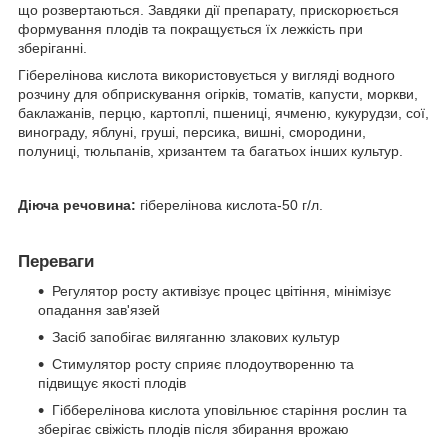
що розвертаються. Завдяки дії препарату, прискорюється
формування плодів та покращується їх лежкість при
зберіганні.
Гіберелінова кислота використовується у вигляді водного
розчину для обприскування огірків, томатів, капусти, моркви,
баклажанів, перцю, картоплі, пшениці, ячменю, кукурудзи, сої,
винограду, яблуні, груші, персика, вишні, смородини,
полуниці, тюльпанів, хризантем та багатьох інших культур.
Діюча речовина:
гіберелінова кислота-50 г/л.
Переваги
Регулятор росту активізує процес цвітіння, мінімізує
опадання зав'язей
Засіб запобігає виляганню злакових культур
Стимулятор росту сприяє плодоутворенню та
підвищує якості плодів
Гібберелінова кислота уповільнює старіння рослин та
зберігає свіжість плодів після збирання врожаю