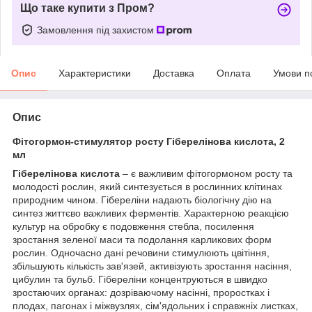
Що таке купити з Пром?
Замовлення під захистом
Опис
Характеристики
Доставка
Оплата
Умови п
Опис
Фітогормон-стимулятор росту Гіберелінова кислота, 2
мл
Гіберелінова кислота
– є важливим фітогормоном росту та
молодості рослин, який синтезується в рослинних клітинах
природним чином. Гібереліни надають біологічну дію на
синтез життєво важливих ферментів. Характерною реакцією
культур на обробку є подовження стебла, посилення
зростання зеленої маси та подолання карликових форм
рослин. Одночасно дані речовини стимулюють цвітіння,
збільшують кількість зав'язей, активізують зростання насіння,
цибулин та бульб. Гібереліни концентруються в швидко
зростаючих органах: дозріваючому насінні, проростках і
плодах, пагонах і міжвузлях, сім'ядольних і справжніх листках,