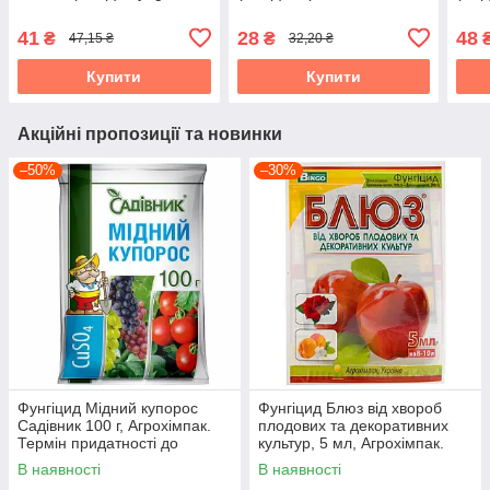
41
28
48
₴
₴
47,15 ₴
32,20 ₴
Купити
Купити
Акційні пропозиції та новинки
–50%
–30%
Фунгіцид Мідний купорос
Фунгіцид Блюз від хвороб
Садівник 100 г, Агрохімпак.
плодових та декоративних
Термін придатності до
культур, 5 мл, Агрохімпак.
25.11.2026
Термін придатності до
В наявності
В наявності
04.08.2026