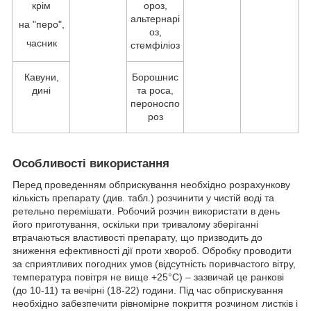
крім
ороз,
альтернарі
на "перо",
оз,
часник
стемфіліоз
Кавуни,
Борошнис
дині
та роса,
пероноспо
роз
Особливості використання
Перед проведенням обприскування необхідно розрахункову
кількість препарату (див. табл.) розчинити у чистій воді та
ретельно перемішати. Робочий розчин використати в день
його приготування, оскільки при тривалому зберіганні
втрачаються властивості препарату, що призводить до
зниження ефективності дії проти хвороб. Обробку проводити
за сприятливих погодних умов (відсутність поривчастого вітру,
температура повітря не вище +25°С) – зазвичай це ранкові
(до 10-11) та вечірні (18-22) години. Під час обприскування
необхідно забезпечити рівномірне покриття розчином листків і