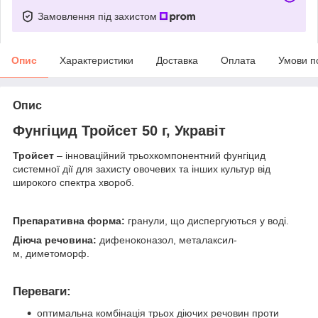
Замовлення під захистом
Опис
Характеристики
Доставка
Оплата
Умови п
Опис
Фунгіцид Тройсет 50 г, Укравіт
Тройсет
– інноваційний трьохкомпонентний фунгіцид
системної дії для захисту овочевих та інших культур від
широкого спектра хвороб.
Препаративна форма:
гранули, що диспергуються у воді.
Діюча речовина:
дифеноконазол, металаксил-
м, диметоморф.
Переваги:
оптимальна комбінація трьох діючих речовин проти