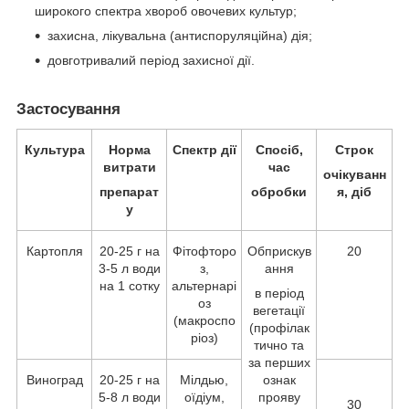
широкого спектра хвороб овочевих культур;
захисна, лікувальна (антиспоруляційна) дія;
довготривалий період захисної дії.
Застосування
Культура
Норма
Спектр дії
Спосіб,
Строк
витрати
час
очікуванн
препарат
обробки
я, діб
у
Картопля
20-25 г на
Фітофторо
Обприскув
20
3-5 л води
з,
ання
на 1 сотку
альтернарі
в період
оз
вегетації
(макроспо
(профілак
ріоз)
тично та
за перших
Виноград
20-25 г на
Мілдью,
ознак
5-8 л води
оїдіум,
прояву
30