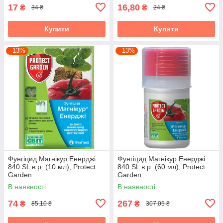
17
16,80
₴
₴
34 ₴
24 ₴
Купити
Купити
–13%
–13%
Фунгіцид Магнікур Енерджі
Фунгіцид Магнікур Енерджі
840 SL в.р. (10 мл), Protect
840 SL в.р. (60 мл), Protect
Garden
Garden
В наявності
В наявності
74
267
₴
₴
85,10 ₴
307,05 ₴