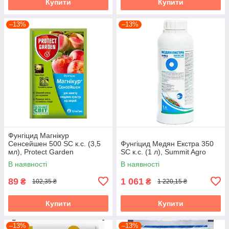
Купити
Купити
–13%
–13%
Фунгіцид Магнікур
Сенсейшен 500 SC к.с. (3,5
Фунгіцид Медян Екстра 350
мл), Protect Garden
SC к.с. (1 л), Summit Agro
В наявності
В наявності
89
1 061
₴
₴
102,35 ₴
1 220,15 ₴
Купити
Купити
–13%
–13%