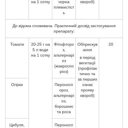
на 1 сотку
чорна
хвороб)
плямистіст
ь
До відома споживача. Практичний досвід застосування
препарату:
Томати
20-25 г на
Фітофторо
Обприскув
20
5 л води
з,
ання
на 1 сотку
альтернарі
в період
оз
вегетації
(макроспо
(профілак
ріоз)
тично та
за перших
Огірки
Пероносп
ознак
ороз,
прояву
альтернарі
хвороб)
оз,
борошнис
та роса
Цибуля,
Пероносп