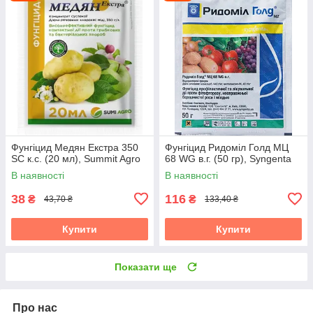
Фунгіцид Медян Екстра 350
Фунгіцид Ридоміл Голд МЦ
SC к.с. (20 мл), Summit Agro
68 WG в.г. (50 гр), Syngenta
В наявності
В наявності
38
116
₴
₴
43,70 ₴
133,40 ₴
Купити
Купити
Показати ще
Про нас