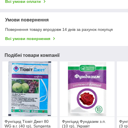
Всі умови оплати
Умови повернення
Повернення товару впродовж 14 днів за рахунок покупця
Всі умови повернення
Подібні товари компанії
Фунгіцид Тіовіт Джет 80
Фунгіцид Фундазим з.п.
Фунг
WG в.г. (40 гр), Syngenta
(10 гр), Укравіт
(3 г