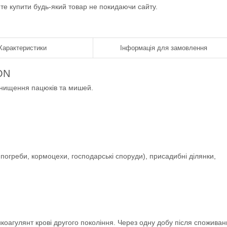
ете купити будь-який товар не покидаючи сайту.
Характеристики
Інформація для замовлення
ON
знищення пацюків та мишей.
погреби, кормоцехи, господарські споруди), присадибні ділянки,
коагулянт крові другого покоління. Через одну добу після спожива