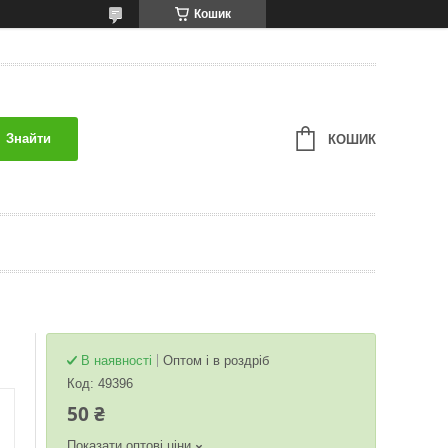
Кошик
Знайти
КОШИК
В наявності
Оптом і в роздріб
Код:
49396
50 ₴
Показати оптові ціни