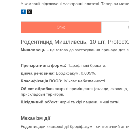
У компанії підключені електронні платежі. Тепер ви мож
Опис
Родентицид Мишливець, 10 шт, Protect
Мишливець
– це готова до застосування принада для 
Препаративна форма:
Парафінові брикети.
Діюча речовина:
Бродіфакум, 0,005%.
Класифікація ВООЗ:
IV клас небезпечності
Об’єкт обробки:
закриті приміщення (склади, сховища, 
прискладські території.
Шкідливий об’єкт:
чорні та сірі пацюки, миші хатні.
Механізм дії
Родентициди кишкової дії бродіфакум - синтетичний анти