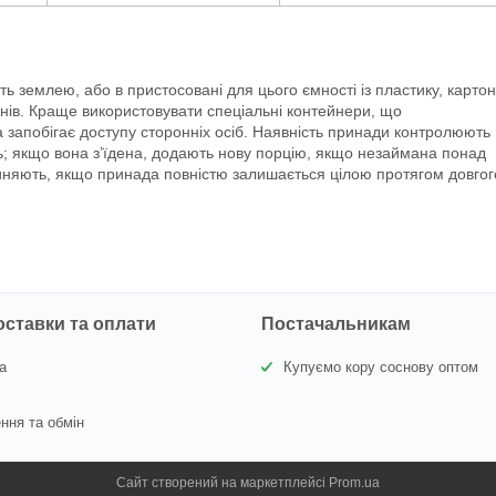
землею, або в пристосовані для цього ємності із пластику, картон
зунів. Краще використовувати спеціальні контейнери, що
запобігає доступу сторонніх осіб. Наявність принади контролюють
ень; якщо вона з’їдена, додають нову порцію, якщо незаймана понад
иняють, якщо принада повністю залишається цілою протягом довгог
оставки та оплати
Постачальникам
а
Купуємо кору соснову оптом
ння та обмін
Сайт створений на маркетплейсі
Prom.ua