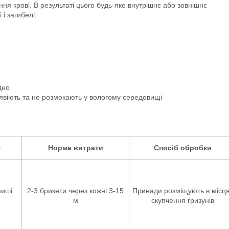
ння крові. В результаті цього будь-яке внутрішнє або зовнішнє
і загибелі.
дно
нявіють та не розмокають у вологому середовищі
т
Норма витрати
Спосіб обробки
миші
2-3 брикети через кожні 3-15
Принади розміщують в місц
м
скупчення гризунів