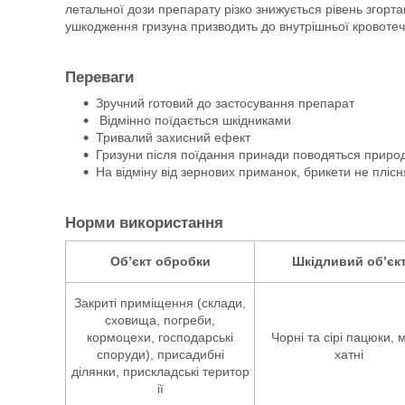
летальної дози препарату різко знижується рівень згорта
ушкодження гризуна призводить до внутрішньої кровотечі 
Переваги
Зручний готовий до застосування препарат
Відмінно поїдається шкідниками
Тривалий захисний ефект
Гризуни після поїдання принади поводяться приро
На відміну від зернових приманок, брикети не пліс
Норми використання
Об’єкт обробки
Шкідливий об’єк
Закриті приміщення (склади,
сховища, погреби,
кормоцехи, господарські
Чорні та сірі пацюки, 
споруди), присадибні
хатні
ділянки, прискладські територ
ії