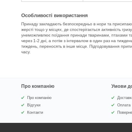
Особливості використання
Принаду закладають безпосередньо в нори та присипають 
жерсті тощо у місцях, де спостерігається активність гри
унеможливлює поїдання принади тваринами, птахами та 
через 1-2 дні, а потім з інтервалом в один раз на тижд
тиждень, переносять в інше місце. Підгодовування прип
часу.
Про компанію
Умови д
Про компанію
Доставк
Відгуки
Оплата
Контакти
Поверне