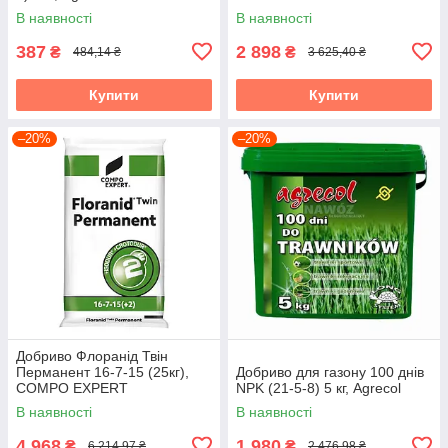
В наявності
В наявності
387
2 898
₴
₴
484,14 ₴
3 625,40 ₴
Купити
Купити
–20%
–20%
Добриво Флоранід Твін
Перманент 16-7-15 (25кг),
Добриво для газону 100 днів
COMPO EXPERT
NPK (21-5-8) 5 кг, Agrecol
В наявності
В наявності
4 968
1 980
₴
₴
6 214,97 ₴
2 476,98 ₴