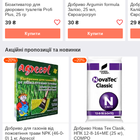
Біоактиватор для
Добриво Argumin formula
Добр
дворових туалетів Profi
Залізо, 25 мл,
Калі
Plus, 25 гр
Євроагрогруп
Євро
39
30
29
₴
₴
Купити
Купити
Акційні пропозиції та новинки
–20%
–20%
Добриво для газонів від
Добриво Нова Тек Clasik,
пожовтіння трави NPK (46-0-
НПК 12-8-16+МЕ (25 кг),
0) 1 кг, Agrecol
COMPO