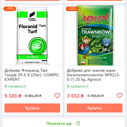
–20%
–20%
Добриво Флоранід Твін
Добриво для газонів super
Тьорф 20-5-8 (25кг), COMPO
багатокомпонентне NPK(13-
EXPERT
5-7) 20 kg, Agrecol
В наявності
В наявності
5 101
3 012
₴
₴
6 381,35 ₴
3 768,01 ₴
Купити
Купити
Показати ще