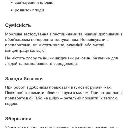
зав’язування плодів;
розвиток плодів.
Сумісність
Можливе застосування з пестицидами та іншими добривами з
обов’язковим попереднім тестуванням. Не змішувати з
препаратами, які містять залізо, алюміній або високі
концентрації кальцію.
Не містить хлору та інших шкідливих речовин, безпечне для
людей та навколишнього середовища.
Заходи безпеки
При роботі з добривом працювати в гумових рукавичках.
Після роботи вимити обличчя і руки з милом. При потраплянні
препарату в очі або на шкіру – ретельно промити їх теплою
водою.
Зберігання
Зберігати в оригінальному пакуванні в сухому приміщенні, в