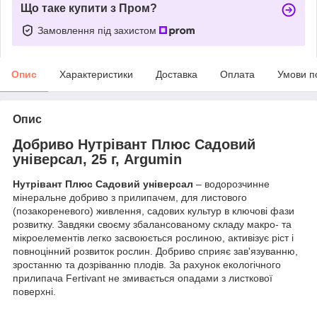
Що таке купити з Пром?
Замовлення під захистом
Опис
Характеристики
Доставка
Оплата
Умови п
Опис
Добриво Нутрівант Плюс Садовий
універсал, 25 г, Argumin
Нутрівант
Плюс
Садовий універсал
– водорозчинне
мінеральне добриво з прилипачем, для листового
(позакореневого) живлення, садових культур в ключові фази
розвитку. Завдяки своєму збалансованому складу макро- та
мікроелементів легко засвоюється рослиною, активізує ріст і
повноцінний розвиток рослин. Добриво сприяє зав'язуванню,
зростанню та дозріванню плодів. За рахунок екологічного
прилипача Fertivant не змивається опадами з листкової
поверхні.