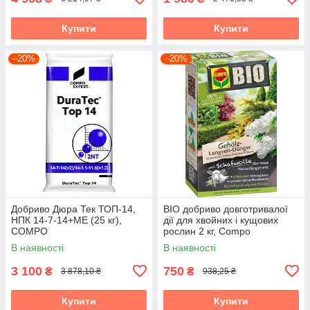
Купити
Купити
–20%
–20%
Добриво Дюра Тек ТОП-14,
BIO добриво довготривалої
НПК 14-7-14+МЕ (25 кг),
дії для хвойних і кущових
COMPO
рослин 2 кг, Compo
В наявності
В наявності
3 100
750
₴
₴
3 878,10 ₴
938,25 ₴
Купити
Купити