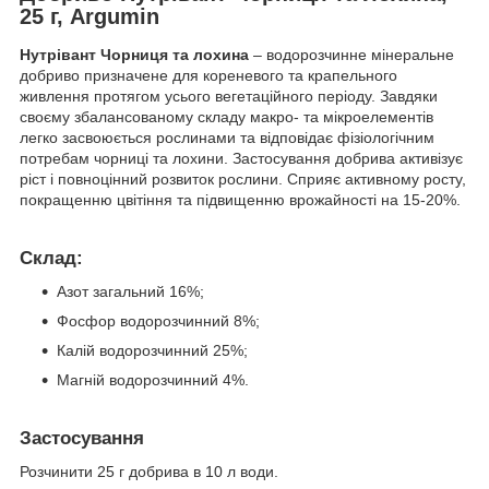
25 г, Argumin
Нутрівант
Чорниця та лохина
– водорозчинне мінеральне
добриво призначене для кореневого та крапельного
живлення протягом усього вегетаційного періоду. Завдяки
своєму збалансованому складу макро- та мікроелементів
легко засвоюється рослинами та відповідає фізіологічним
потребам чорниці та лохини. Застосування добрива активізує
ріст і повноцінний розвиток рослини. Сприяє активному росту,
покращенню цвітіння та підвищенню врожайності на 15-20%.
Склад:
Азот загальний 16%;
Фосфор водорозчинний 8%;
Калій водорозчинний 25%;
Магній водорозчинний 4%.
Застосування
Розчинити 25 г добрива в 10 л води.