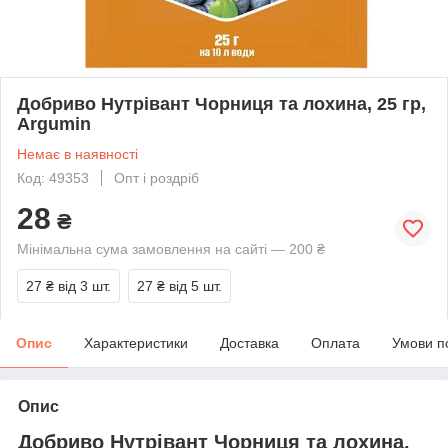
Добриво Нутрівант Чорниця та лохина, 25 гр,
Argumin
Немає в наявності
Код: 49353
Опт і роздріб
28
₴
Мінімальна сума замовлення на сайті — 200 ₴
27 ₴
від 3 шт.
27 ₴
від 5 шт.
Опис
Характеристики
Доставка
Оплата
Умови п
Опис
Добриво Нутрівант Чорниця та лохина,