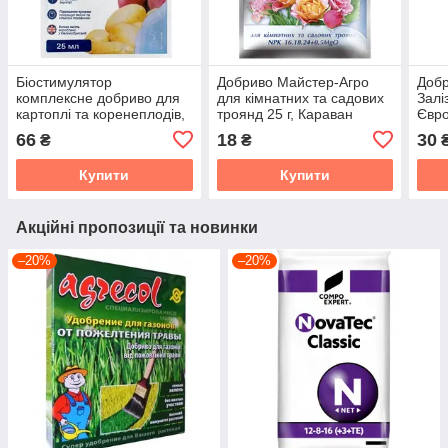
Біостимулятор
Добриво Майстер-Агро
Добр
комплексне добриво для
для кімнатних та садових
Залі
картоплі та коренеплодів,
троянд 25 г, Караван
Євро
25 мл, YaraVita
66
18
30
₴
₴
Купити
Купити
Акційні пропозиції та новинки
–20%
–20%