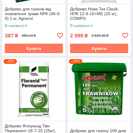
Добриво для газонів від
Добриво Нова Тек Clasik,
пожовтіння трави NPK (46-0-
НПК 12-8-16+МЕ (25 кг),
0) 1 кг, Agrecol
COMPO
В наявності
В наявності
387
2 898
₴
₴
484,14 ₴
3 625,40 ₴
Купити
Купити
–20%
–20%
Добриво Флоранід Твін
Перманент 16-7-15 (25кг),
Добриво для газону 100 днів