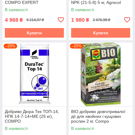
COMPO EXPERT
NPK (21-5-8) 5 кг, Agrecol
В наявності
В наявності
4 968
1 980
₴
₴
6 214,97 ₴
2 476,98 ₴
Купити
Купити
–20%
–20%
Добриво Дюра Тек ТОП-14,
BIO добриво довготривалої
НПК 14-7-14+МЕ (25 кг),
дії для хвойних і кущових
COMPO
рослин 2 кг, Compo
В наявності
В наявності