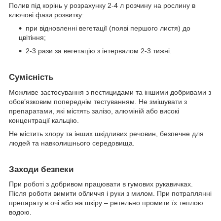
Полив під корінь у розрахунку 2-4 л розчину на рослину в
ключові фази розвитку:
при відновленні вегетації (появі першого листя) до
цвітіння;
2-3 рази за вегетацію з інтервалом 2-3 тижні.
Сумісність
Можливе застосування з пестицидами та іншими добривами з
обов’язковим попереднім тестуванням. Не змішувати з
препаратами, які містять залізо, алюміній або високі
концентрації кальцію.
Не містить хлору та інших шкідливих речовин, безпечне для
людей та навколишнього середовища.
Заходи безпеки
При роботі з добривом працювати в гумових рукавичках.
Після роботи вимити обличчя і руки з милом. При потраплянні
препарату в очі або на шкіру – ретельно промити їх теплою
водою.