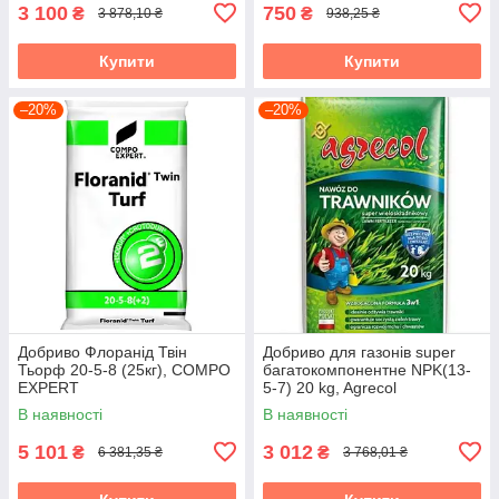
3 100
750
₴
₴
3 878,10 ₴
938,25 ₴
Купити
Купити
–20%
–20%
Добриво Флоранід Твін
Добриво для газонів super
Тьорф 20-5-8 (25кг), COMPO
багатокомпонентне NPK(13-
EXPERT
5-7) 20 kg, Agrecol
В наявності
В наявності
5 101
3 012
₴
₴
6 381,35 ₴
3 768,01 ₴