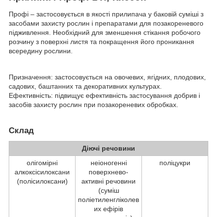
Профі – застосовується в якості прилипача у баковій суміші з
засобами захисту рослин і препаратами для позакореневого
підживлення. Необхідний для зменшення стікання робочого
розчину з поверхні листя та покращення його проникання
всередину рослини.
Призначення: застосовується на овочевих, ягідних, плодових,
садових, баштанних та декоративних культурах.
Ефективність: підвищує ефективність застосування добрив і
засобів захисту рослин при позакореневих обробках.
Склад
Діючі речовини
олігомірні
неіоногенні
поліцукри
алкоксісилоксани
поверхнево-
(полісилоксани)
активні речовини
(суміш
поліетиленгліколев
их ефірів