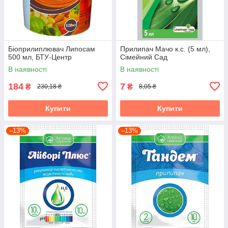
Біоприлиплювач Липосам
Прилипач Мачо к.с. (5 мл),
500 мл, БТУ-Центр
Сімейний Сад
В наявності
В наявності
184
7
₴
₴
230,18 ₴
8,05 ₴
Купити
Купити
–13%
–13%