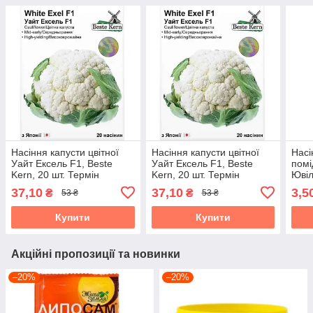
Насіння капусти цвітної
Насіння капусти цвітної
Насі
Уайт Ексель F1, Beste
Уайт Ексель F1, Beste
помі
Kern, 20 шт. Термін
Kern, 20 шт. Термін
Ювіл
придатності до 31.10.2026
придатності до 31.10.2026
Терм
37,10
37,10
3,5
₴
₴
53 ₴
53 ₴
31.1
Купити
Купити
Акційні пропозиції та новинки
–20%
–20%