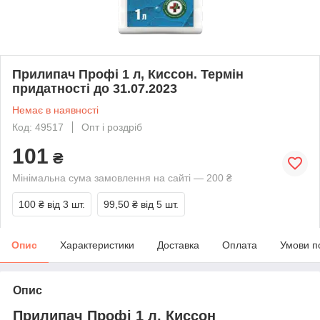
Прилипач Профі 1 л, Киссон. Термін
придатності до 31.07.2023
Немає в наявності
Код: 49517
Опт і роздріб
101
₴
Мінімальна сума замовлення на сайті — 200 ₴
100 ₴
від 3 шт.
99,50 ₴
від 5 шт.
Опис
Характеристики
Доставка
Оплата
Умови п
Опис
Прилипач Профі 1 л, Киссон