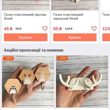
Гачок пластиковий зірочка
Гачок пластиковий
Гачо
білий
овальний білий
45
55
123
₴
₴
90 ₴
110 ₴
Купити
Купити
Акційні пропозиції та новинки
–50%
–50%