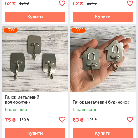
62
62
₴
₴
124 ₴
124 ₴
Купити
Купити
–50%
–50%
Гачок металевий
прямокутник
Гачок металевий будиночок
В наявності
В наявності
75
63
₴
₴
150 ₴
126 ₴
Купити
Купити