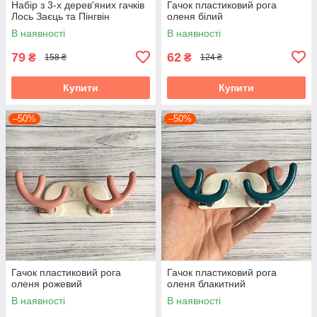
Набір з 3-х дерев'яних гачків
Гачок пластиковий рога
Лось Заєць та Пінгвін
оленя білий
В наявності
В наявності
79
62
₴
₴
158 ₴
124 ₴
Купити
Купити
–50%
–50%
Гачок пластиковий рога
Гачок пластиковий рога
оленя рожевий
оленя блакитний
В наявності
В наявності