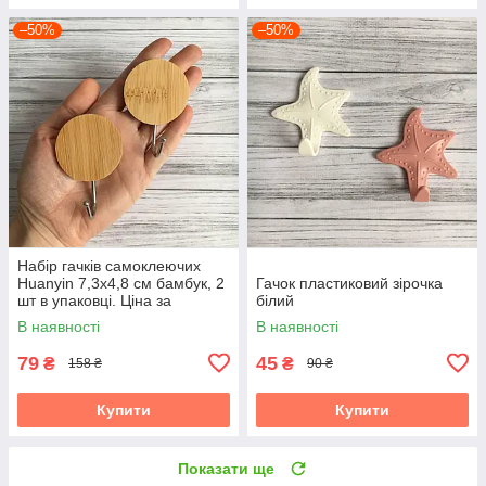
–50%
–50%
Набір гачків самоклеючих
Huanyin 7,3х4,8 см бамбук, 2
Гачок пластиковий зірочка
шт в упаковці. Ціна за
білий
упаковку.
В наявності
В наявності
79
45
₴
₴
158 ₴
90 ₴
Купити
Купити
Показати ще