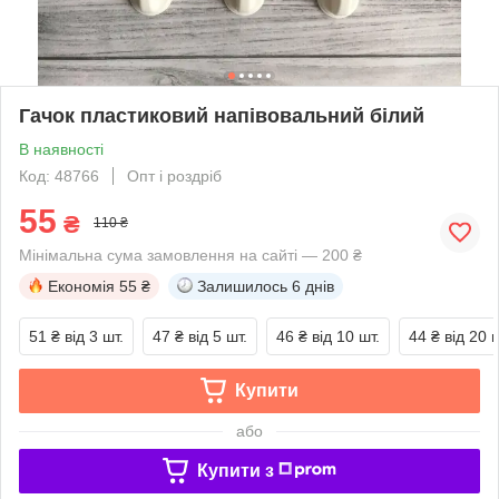
Гачок пластиковий напівовальний білий
В наявності
Код: 48766
Опт і роздріб
55
₴
110 ₴
Мінімальна сума замовлення на сайті — 200 ₴
Економія
55 ₴
Залишилось
6 днів
51 ₴
від 3 шт.
47 ₴
від 5 шт.
46 ₴
від 10 шт.
44 ₴
від 20 ш
Купити
або
Купити з