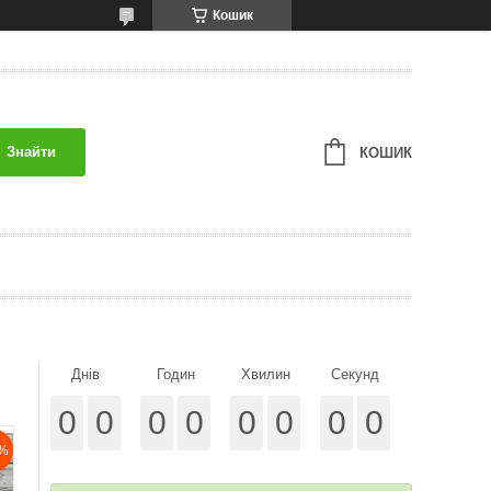
Кошик
Знайти
КОШИК
Днів
Годин
Хвилин
Секунд
0
0
0
0
0
0
0
0
%