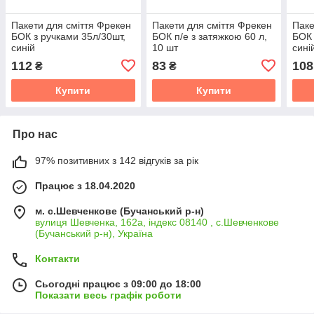
Пакети для сміття Фрекен
Пакети для смiття Фрекен
Паке
БОК з ручками 35л/30шт,
БОК п/е з затяжкою 60 л,
БОК 
синій
10 шт
сині
112
83
108
₴
₴
Купити
Купити
Про нас
97% позитивних з 142 відгуків за рік
Працює з 18.04.2020
м. с.Шевченкове (Бучанський р-н)
вулиця Шевченка, 162а, індекс 08140 , с.Шевченкове
(Бучанський р-н), Україна
Контакти
Сьогодні працює з 09:00 до 18:00
Показати весь графік роботи