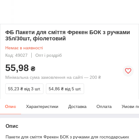
ФБ Пакети для сміття Фрекен БОК з ручками
35л/30шт, фіолетовий
Немає в наявності
Код: 49027
Опт і роздріб
55,98
₴
Мінімальна сума замовлення на сайті — 200 ₴
55,23 ₴
від 3 шт.
54,86 ₴
від 5 шт.
Опис
Характеристики
Доставка
Оплата
Умови п
Опис
Пакети для сміття Фрекен БОК з ручками для господарських