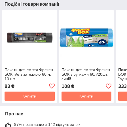
Подібні товари компанії
Пакети для смiття Фрекен
Пакети для сміття Фрекен
Паке
БОК п/е з затяжкою 60 л,
БОК з ручками 60л/20шт,
БОК 
10 шт
синій
"вуш
83
108
333
₴
₴
Купити
Купити
Про нас
97% позитивних з 142 відгуків за рік