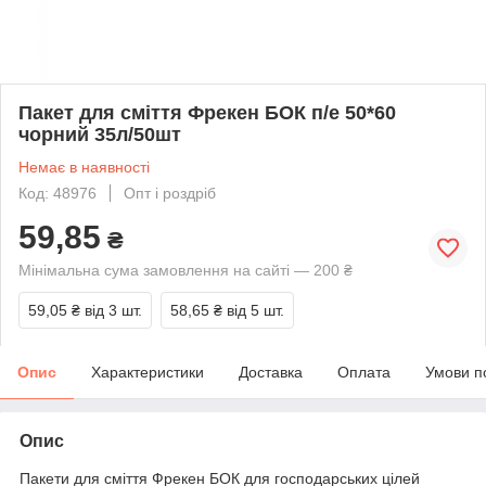
Пакет для сміття Фрекен БОК п/е 50*60
чорний 35л/50шт
Немає в наявності
Код: 48976
Опт і роздріб
59,85
₴
Мінімальна сума замовлення на сайті — 200 ₴
59,05 ₴
від 3 шт.
58,65 ₴
від 5 шт.
Опис
Характеристики
Доставка
Оплата
Умови п
Опис
Пакети для сміття Фрекен БОК для господарських цілей