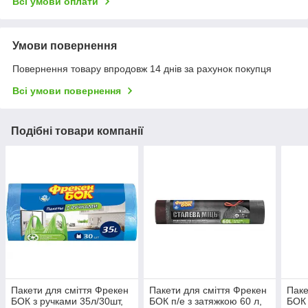
Всі умови оплати
Умови повернення
Повернення товару впродовж 14 днів за рахунок покупця
Всі умови повернення
Подібні товари компанії
Пакети для сміття Фрекен
Пакети для смiття Фрекен
Паке
БОК з ручками 35л/30шт,
БОК п/е з затяжкою 60 л,
БОК 