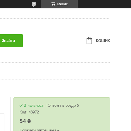
Кошик
Знайти
КОШИК
В наявності
Оптом і в роздріб
Код:
48972
54 ₴
Показати оптові ціни