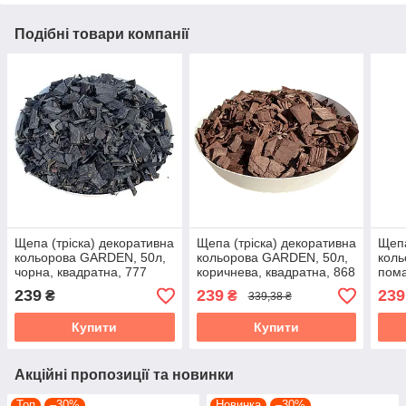
Подібні товари компанії
Щепа (тріска) декоративна
Щепа (тріска) декоративна
Щепа
кольорова GARDEN, 50л,
кольорова GARDEN, 50л,
коль
чорна, квадратна, 777
коричнева, квадратна, 868
пома
960
239
239
239
₴
₴
339,38 ₴
Купити
Купити
Акційні пропозиції та новинки
Топ
–30%
Новинка
–30%