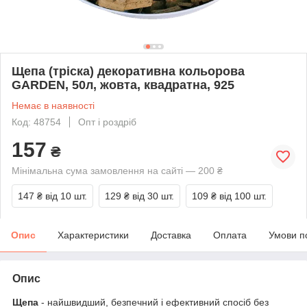
Щепа (тріска) декоративна кольорова
GARDEN, 50л, жовта, квадратна, 925
Немає в наявності
Код: 48754
Опт і роздріб
157
₴
Мінімальна сума замовлення на сайті — 200 ₴
147 ₴
від 10 шт.
129 ₴
від 30 шт.
109 ₴
від 100 шт.
Опис
Характеристики
Доставка
Оплата
Умови п
Опис
Щепа
- найшвидший, безпечний і ефективний спосіб без