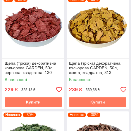
Щепа (тріска) декоративна
Щепа (тріска) декоративна
кольорова GARDEN, 50л,
кольорова GARDEN, 50л,
червона, квадратна, 130
жовта, квадратна, 313
В наявності
В наявності
229
239
₴
₴
325,18 ₴
339,38 ₴
Купити
Купити
Новинка
–30%
Новинка
–30%