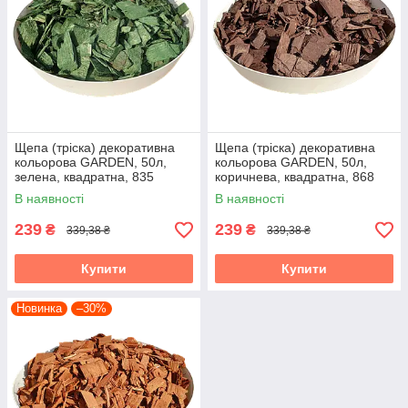
Щепа (тріска) декоративна
Щепа (тріска) декоративна
кольорова GARDEN, 50л,
кольорова GARDEN, 50л,
зелена, квадратна, 835
коричнева, квадратна, 868
В наявності
В наявності
239
239
₴
₴
339,38 ₴
339,38 ₴
Купити
Купити
Новинка
–30%