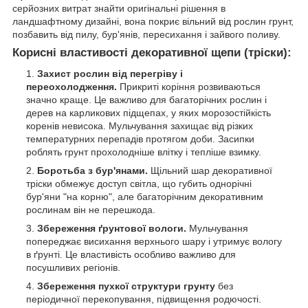
серйозних витрат знайти оригінальні рішення в
ландшафтному дизайні, вона покриє вільний від рослин грунт,
позбавить від пилу, бур'янів, пересихання і зайвого поливу.
Корисні властивості декоративної щепи (тріски):
Захист рослин від перегріву і
переохолодження.
Прикриті коріння розвиваються
значно краще. Це важливо для багаторічних рослин і
дерев на карликових підщепах, у яких морозостійкість
коренів невисока. Мульчування захищає від різких
температурних перепадів протягом доби. Засипки
роблять грунт прохолодніше влітку і тепліше взимку.
Боротьба з бур'янами.
Щільний шар декоративної
тріски обмежує доступ світла, що губить однорічні
бур'яни "на корню", але багаторічним декоративним
рослинам він не перешкода.
Збереження ґрунтової вологи.
Мульчування
попереджає висихання верхнього шару і утримує вологу
в ґрунті. Це властивість особливо важливо для
посушливих регіонів.
Збереження пухкої структури грунту
без
періодичної перекопування, підвищення родючості.