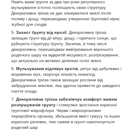
Навіть важкі грунти за два-три роки регулярного
мульчування істотно поліпшують свою структуру.
Декоративна тріска не дає злежуватися землі після
поливу і дощу, перешкоджає утворенню ґрунтової кірки,
згубної для сходів.
Захист ґрунту від ерозії
. Декоративна тріска
захищає ґрунт від дії вітру, дощу, і гарячого сонця, що
руйнують структуру ґрунту. Засипка, в тому числі
декоративна, перешкоджає вивітрювання верхнього
родючого шару на відкритій місцевості, розтріскування,
що актуально на великих ділянках голої землі.
Мульчування відлякує кротів
, рятує від цибулевих і
морквяних мух, скорочує кількість нематод.
Декоративна тріска також захищає рослини від
забруднення землею, яка здатна привести до швидкого
гниття плода.
Декоративна тріска забезпечує комфорт живим
розпушувачів грунту
і стимулює зростання корисної
грунтової мікрофлори. Черви і мікроорганізми
перероблять органіку, збільшуючи вміст гумусу та інших
корисних речовин, тим самим в грунті накопичується
родючий шар.