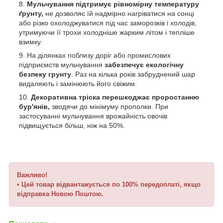
Мульчування підтримує рівномірну температуру
ґрунту,
не дозволяє їй надмірно нагріватися на сонці
або різко охолоджуватися під час заморозків і холодів,
утримуючи її трохи холодніше жарким літом і тепліше
взимку.
На ділянках поблизу доріг або промислових
підприємств мульчування
забезпечує екологічну
безпеку грунту
. Раз на кілька років забруднений шар
видаляють і замінюють його свіжим.
Декоративна тріска перешкоджає проростанню
бур'янів,
зводячи до мінімуму прополки. При
застосуванні мульчування врожайність овочів
підвищується більш, ніж на 50%.
Важливо!
• Цей товар відвантажується по 100% передоплаті, якщо
відправка Новою Поштою.