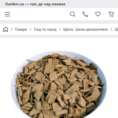
Garden.ua — там, де сад оживає
Товари
Сад та город
Щепа, тріска декоративна
Щ