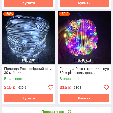
Купити
Купити
–50%
–50%
Гірлянда Роса шкіряний шнур
Гірлянда Роса шкіряний шнур
30 м білий
30 м різнокольоровий
В наявності
В наявності
315
315
₴
₴
630 ₴
630 ₴
Купити
Купити
Показати ще