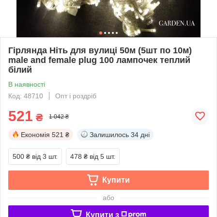
Гірлянда Ніть для вулиці 50м (5шт по 10м)
male and female plug 100 лампочек теплий
білий
В наявності
Код: 48710
Опт і роздріб
521
₴
1 042 ₴
Економія
521 ₴
Залишилось
34 дні
500 ₴
від 3 шт.
478 ₴
від 5 шт.
Купити
або
Купити з