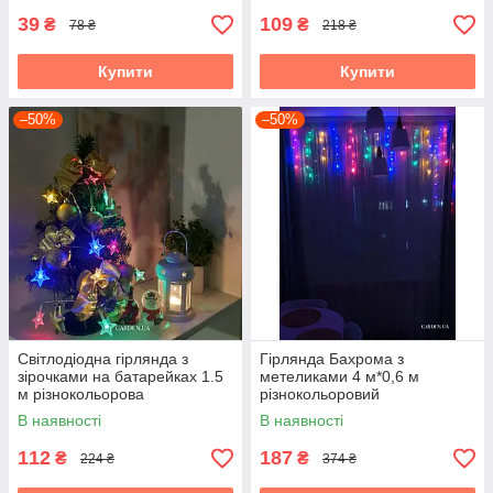
39
109
₴
₴
78 ₴
218 ₴
Купити
Купити
–50%
–50%
Світлодіодна гірлянда з
Гірлянда Бахрома з
зірочками на батарейках 1.5
метеликами 4 м*0,6 м
м різнокольорова
різнокольоровий
В наявності
В наявності
112
187
₴
₴
224 ₴
374 ₴