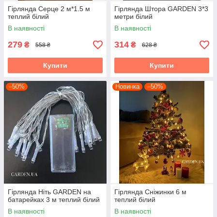
Гірлянда Серце 2 м*1.5 м
Гірлянда Штора GARDEN 3*3
теплий білий
метри білий
В наявності
В наявності
279
314
₴
₴
558 ₴
628 ₴
Купити
Купити
–50%
Новинка
–50%
Гірлянда Ніть GARDEN на
Гірлянда Сніжинки 6 м
батарейках 3 м теплий білий
теплий білий
В наявності
В наявності