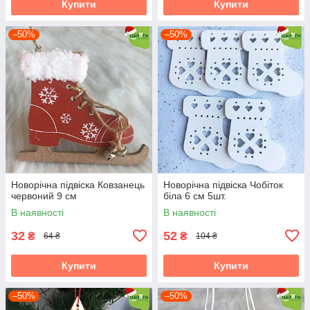
Купити
Купити
–50%
–50%
Новорічна підвіска Ковзанець
Новорічна підвіска Чобіток
червоний 9 см
біла 6 см 5шт.
В наявності
В наявності
32
52
₴
₴
64 ₴
104 ₴
Купити
Купити
–50%
–50%