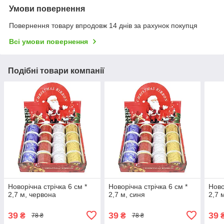
Умови повернення
Повернення товару впродовж 14 днів за рахунок покупця
Всі умови повернення
Подібні товари компанії
Новорічна стрiчка 6 см *
Новорічна стрiчка 6 см *
Ново
2,7 м, червона
2,7 м, синя
2,7 
39
39
39
₴
₴
78 ₴
78 ₴