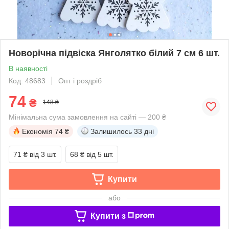
Новорічна підвіска Янголятко білий 7 см 6 шт.
В наявності
Код: 48683
Опт і роздріб
74
₴
148 ₴
Мінімальна сума замовлення на сайті — 200 ₴
Економія
74 ₴
Залишилось
33 дні
71 ₴
від 3 шт.
68 ₴
від 5 шт.
Купити
або
Купити з