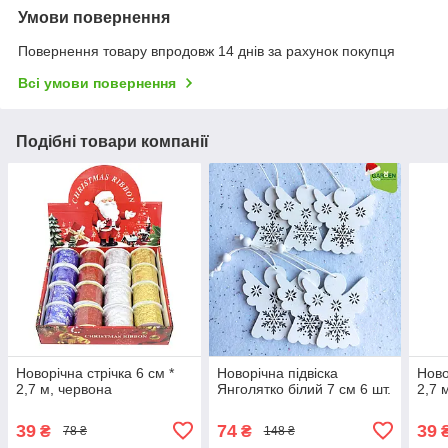
Умови повернення
Повернення товару впродовж 14 днів за рахунок покупця
Всі умови повернення
Подібні товари компанії
Новорічна стрiчка 6 см *
Новорічна підвіска
Ново
2,7 м, червона
Янголятко білий 7 см 6 шт.
2,7 
39
74
39
₴
₴
78 ₴
148 ₴