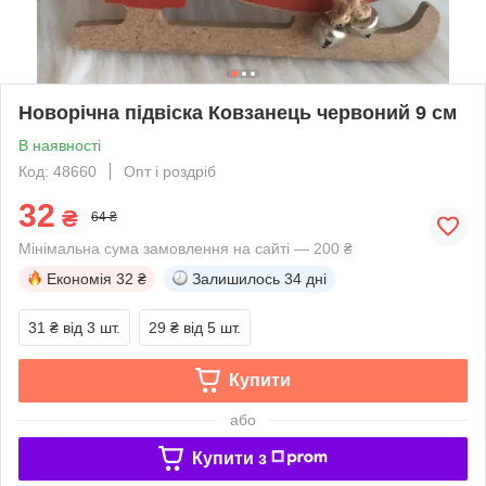
Новорічна підвіска Ковзанець червоний 9 см
В наявності
Код: 48660
Опт і роздріб
32
₴
64 ₴
Мінімальна сума замовлення на сайті — 200 ₴
Економія
32 ₴
Залишилось
34 дні
31 ₴
від 3 шт.
29 ₴
від 5 шт.
Купити
або
Купити з