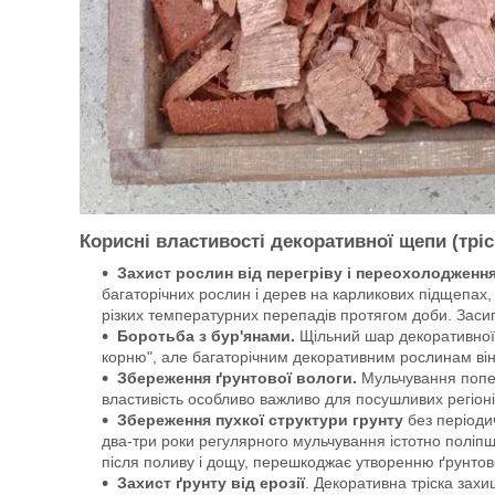
Корисні властивості декоративної щепи (тріс
Захист рослин від перегріву і переохолодження
багаторічних рослин і дерев на карликових підщепах, 
різких температурних перепадів протягом доби. Засип
Боротьба з бур'янами.
Щільний шар декоративної т
корню", але багаторічним декоративним рослинам ві
Збереження ґрунтової вологи.
Мульчування попер
властивість особливо важливо для посушливих регіоні
Збереження пухкої структури грунту
без періодич
два-три роки регулярного мульчування істотно поліпш
після поливу і дощу, перешкоджає утворенню ґрунтової
Захист ґрунту від ерозії
. Декоративна тріска захищ