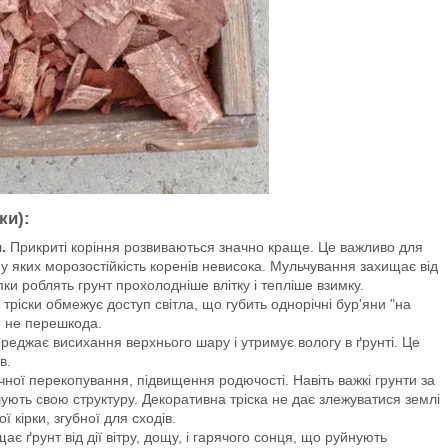
ки):
.
Прикриті коріння розвиваються значно краще. Це важливо для
у яких морозостійкість коренів невисока. Мульчування захищає від
ки роблять грунт прохолодніше влітку і тепліше взимку.
ріски обмежує доступ світла, що губить однорічні бур'яни "на
н не перешкода.
еджає висихання верхнього шару і утримує вологу в ґрунті. Це
в.
ної перекопування, підвищення родючості. Навіть важкі грунти за
ують свою структуру. Декоративна тріска не дає злежуватися землі
 кірки, згубної для сходів.
ає ґрунт від дії вітру, дощу, і гарячого сонця, що руйнують