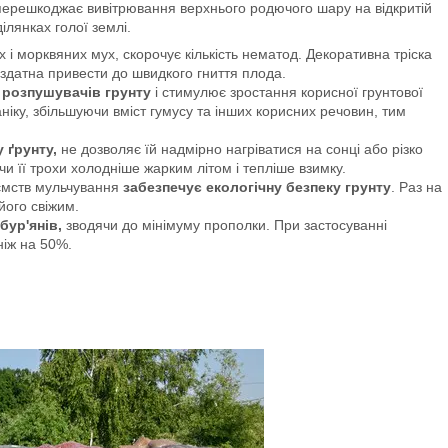
, перешкоджає вивітрювання верхнього родючого шару на відкритій
ілянках голої землі.
х і морквяних мух, скорочує кількість нематод. Декоративна тріска
здатна привести до швидкого гниття плода.
 розпушувачів грунту
і стимулює зростання корисної грунтової
ніку, збільшуючи вміст гумусу та інших корисних речовин, тим
 ґрунту,
не дозволяє їй надмірно нагріватися на сонці або різко
чи її трохи холодніше жарким літом і тепліше взимку.
иємств мульчування
забезпечує екологічну безпеку грунту
. Раз на
його свіжим.
ур'янів,
зводячи до мінімуму прополки. При застосуванні
ніж на 50%.