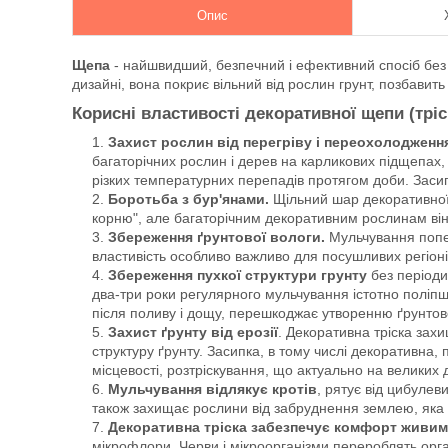
Опис
Щепа
- найшвидший, безпечний і ефективний спосіб без
дизайні, вона покриє вільний від рослин грунт, позбавить 
Корисні властивості декоративної щепи (тріс
Захист рослин від перегріву і переохолодженн
багаторічних рослин і дерев на карликових підщепах, 
різких температурних перепадів протягом доби. Засип
Боротьба з бур'янами.
Щільний шар декоративної т
корню", але багаторічним декоративним рослинам ві
Збереження ґрунтової вологи.
Мульчування попер
властивість особливо важливо для посушливих регіоні
Збереження пухкої структури грунту
без періоди
два-три роки регулярного мульчування істотно поліпш
після поливу і дощу, перешкоджає утворенню ґрунтової
Захист ґрунту від ерозії
. Декоративна тріска захи
структуру ґрунту. Засипка, в тому числі декоративна
місцевості, розтріскування, що актуально на великих д
Мульчування відлякує кротів
, рятує від цибулев
також захищає рослини від забруднення землею, яка 
Декоративна тріска забезпечує комфорт живим
мікрофлори. Черви і мікроорганізми перероблять орга