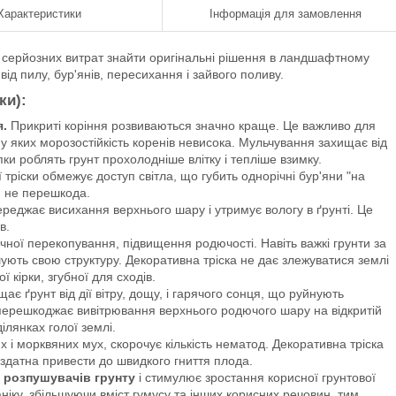
Характеристики
Інформація для замовлення
 серйозних витрат знайти оригінальні рішення в ландшафтному
від пилу, бур'янів, пересихання і зайвого поливу.
ки):
я.
Прикриті коріння розвиваються значно краще. Це важливо для
у яких морозостійкість коренів невисока. Мульчування захищає від
ки роблять грунт прохолодніше влітку і тепліше взимку.
ріски обмежує доступ світла, що губить однорічні бур'яни "на
н не перешкода.
еджає висихання верхнього шару і утримує вологу в ґрунті. Це
в.
чної перекопування, підвищення родючості. Навіть важкі грунти за
ують свою структуру. Декоративна тріска не дає злежуватися землі
 кірки, згубної для сходів.
щає ґрунт від дії вітру, дощу, і гарячого сонця, що руйнують
, перешкоджає вивітрювання верхнього родючого шару на відкритій
ілянках голої землі.
их і морквяних мух, скорочує кількість нематод. Декоративна тріска
здатна привести до швидкого гниття плода.
 розпушувачів грунту
і стимулює зростання корисної грунтової
ніку, збільшуючи вміст гумусу та інших корисних речовин, тим