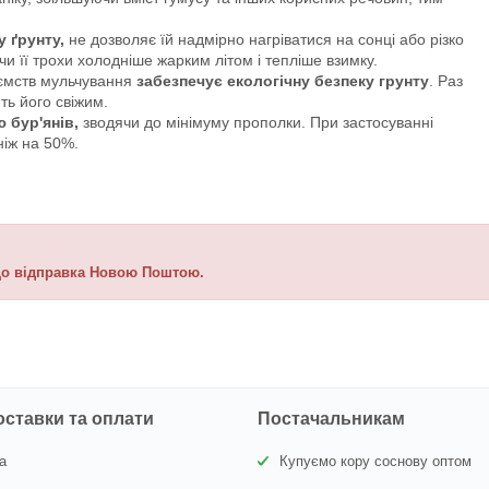
 ґрунту,
не дозволяє їй надмірно нагріватися на сонці або різко
чи її трохи холодніше жарким літом і тепліше взимку.
иємств мульчування
забезпечує екологічну безпеку грунту
. Раз
ть його свіжим.
 бур'янів,
зводячи до мінімуму прополки. При застосуванні
ніж на 50%.
кщо відправка Новою Поштою.
оставки та оплати
Постачальникам
а
Купуємо кору соснову оптом