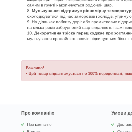
самим в грунті накопичується родючий шар.
Мульчування підтримує рівномірну температуру
охолоджуватися під час заморозків і холодів, утримую
На ділянках поблизу доріг або промислових підпр
на кілька років забруднений шар видаляють і замінюю
Декоративна тріска перешкоджає проростанню
мульчування врожайність овочів підвищується більш, 
Важливо!
• Цей товар відвантажується по 100% передоплаті, я
Про компанію
Умови д
Про компанію
Доставк
Відгуки
Оплата