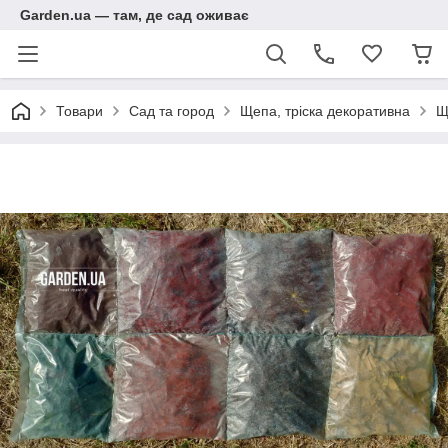
Garden.ua — там, де сад оживає
Товари
Сад та город
Щепа, тріска декоративна
Щ