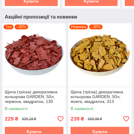
Купити
Купити
Акційні пропозиції та новинки
Топ
–30%
Новинка
–30%
Щепа (тріска) декоративна
Щепа (тріска) декоративна
кольорова GARDEN, 50л,
кольорова GARDEN, 50л,
червона, квадратна, 130
жовта, квадратна, 313
В наявності
В наявності
229
239
₴
₴
325,18 ₴
339,38 ₴
Купити
Купити