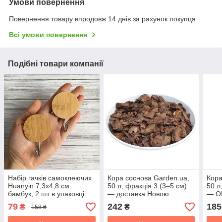
Умови повернення
Повернення товару впродовж 14 днів за рахунок покупця
Всі умови повернення
Подібні товари компанії
Набір гачків самоклеючих
Кора соснова Garden.ua,
Кора
Huanyin 7,3х4,8 см
50 л, фракція 3 (3–5 см)
50 л
бамбук, 2 шт в упаковці.
— доставка Новою
— О
Ціна за упаковку.
поштою
79
242
185
₴
₴
158 ₴