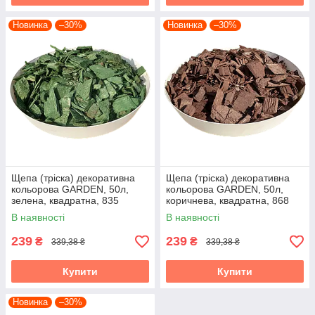
Новинка
–30%
Новинка
–30%
Щепа (тріска) декоративна
Щепа (тріска) декоративна
кольорова GARDEN, 50л,
кольорова GARDEN, 50л,
зелена, квадратна, 835
коричнева, квадратна, 868
В наявності
В наявності
239
239
₴
₴
339,38 ₴
339,38 ₴
Купити
Купити
Новинка
–30%