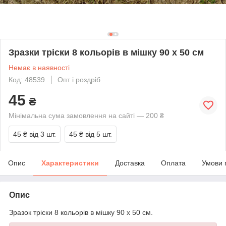
Зразки тріски 8 кольорів в мішку 90 х 50 см
Немає в наявності
Код: 48539
Опт і роздріб
45
₴
Мінімальна сума замовлення на сайті — 200 ₴
45 ₴
від 3 шт.
45 ₴
від 5 шт.
Опис
Характеристики
Доставка
Оплата
Умови 
Опис
Зразок тріски 8 кольорів в мішку 90 х 50 см.