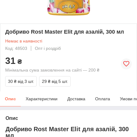
Добриво Rost Master Elit для азалій, 300 мл
Немає в наявності
Код: 48503
Опт і роздріб
31
₴
Мінімальна сума замовлення на сайті — 200 ₴
30 ₴
від 3 шт.
29 ₴
від 5 шт.
Опис
Характеристики
Доставка
Оплата
Умови п
Опис
Добриво Rost Master Elit для азалій, 300
мл