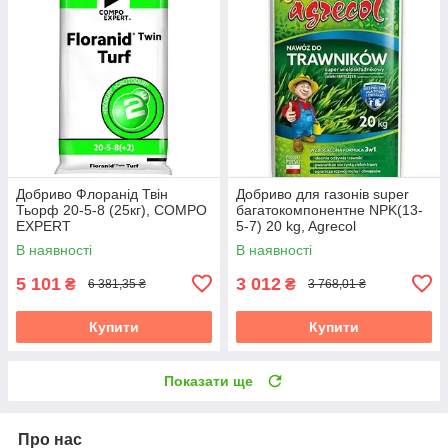
Добриво Флоранід Твін
Добриво для газонів super
Тьорф 20-5-8 (25кг), COMPO
багатокомпонентне NPK(13-
EXPERT
5-7) 20 kg, Agrecol
В наявності
В наявності
5 101
3 012
₴
₴
6 381,35 ₴
3 768,01 ₴
Купити
Купити
Показати ще
Про нас