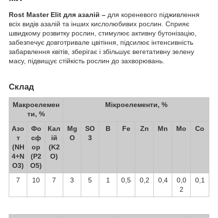
Rost Master Elit для азалій
–
для кореневого підживлення
всіх видів азалій та інших кислолюбивих рослин. Сприяє
швидкому розвитку рослин, стимулює активну бутонізацію,
забезпечує довготривале цвітіння, підсилює інтенсивність
забарвлення квітів, зберігає і збільшує вегетативну зелену
масу, підвищує стійкість рослин до захворювань.
Склад
Макроелемен
Мікроелементи, %
ти, %
Азо
Фо
Кал
Mg
SO
B
Fe
Zn
Mn
Mo
Co
т
сф
ій
O
3
(NH
ор
(K
2
4
+N
(P
2
O)
O
3
)
O
5
)
7
10
7
3
5
1
0,5
0,2
0,4
0,0
0,1
2