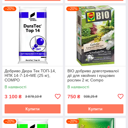
–20%
–20%
Добриво Дюра Тек ТОП-14,
BIO добриво довготривалої
НПК 14-7-14+МЕ (25 кг),
дії для хвойних і кущових
COMPO
рослин 2 кг, Compo
В наявності
В наявності
3 100
750
₴
₴
3 878,10 ₴
938,25 ₴
Купити
Купити
–20%
–20%