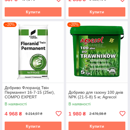
Купити
Купити
–20%
–20%
Добриво Флоранід Твін
Перманент 16-7-15 (25кг),
Добриво для газону 100 днів
COMPO EXPERT
NPK (21-5-8) 5 кг, Agrecol
В наявності
В наявності
4 968
1 980
₴
₴
6 214,97 ₴
2 476,98 ₴
Купити
Купити