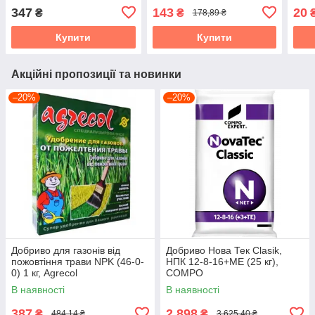
БТУ-Центр
347
143
20
₴
₴
178,89 ₴
Купити
Купити
Акційні пропозиції та новинки
–20%
–20%
Добриво для газонів від
Добриво Нова Тек Clasik,
пожовтіння трави NPK (46-0-
НПК 12-8-16+МЕ (25 кг),
0) 1 кг, Agrecol
COMPO
В наявності
В наявності
387
2 898
₴
₴
484,14 ₴
3 625,40 ₴