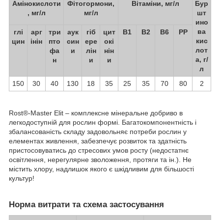
Амінокислоти
Фітогормони,
Вітаміни, мг/л
Бур
, мг/л
мг/л
шт
ино
ва
глі
арг
три
аук
гіб
цит
В
1
В
2
В
6
РР
кис
цин
інін
пто
син
ере
окі
лот
фа
и
лін
нін
а, г/
н
и
и
л
150
30
40
130
18
35
25
35
70
80
2
Rost
®
-Master Elit – комплексне мінеральне добриво в
легкодоступній для рослин формі. Багатокомпонентність і
збалансованість складу задовольняє потреби рослин у
елементах живлення, забезпечує розвиток та здатність
пристосовуватись до стресових умов росту (недостатнє
освітлення, нерегулярне зволоження, протяги та ін.). Не
містить хлору, надлишок якого є шкідливим для більшості
культур!
Норма витрати та схема застосування