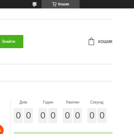
Кошик
Знайти
КОШИК
Днів
Годин
Хвилин
Секунд
0
0
0
0
0
0
0
0
%