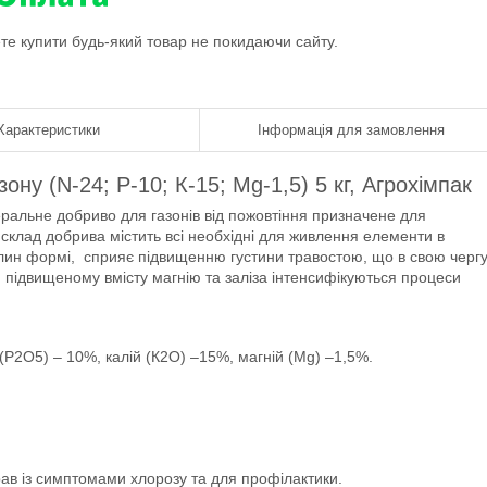
ете купити будь-який товар не покидаючи сайту.
Характеристики
Інформація для замовлення
ону (N-24; Р-10; К-15; Mg-1,5) 5 кг, Агрохімпак
ральне добриво для газонів від пожовтіння призначене для
склад добрива містить всі необхідні для живлення елементи в
слин формі, сприяє підвищенню густини травостою, що в свою черг
підвищеному вмісту магнію та заліза інтенсифікуються процеси
Р2О5) – 10%, калій (К2О) –15%, магній (Mg) –1,5%.
рав із симптомами хлорозу та для профілактики.