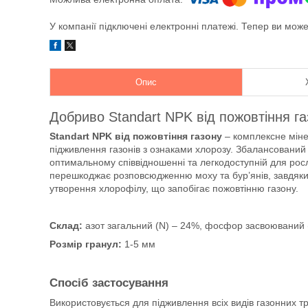
У компанії підключені електронні платежі. Тепер ви мож
Опис
Добриво Standart NPK від пожовтіння газ
Standart NPK від пожовтіння газону
– комплексне міне
підживлення газонів з ознаками хлорозу. Збалансований 
оптимальному співвідношенні та легкодоступній для ро
перешкоджає розповсюдженню моху та бур’янів, завдяки 
утворення хлорофілу, що запобігає пожовтінню газону.
Cклад:
азот загальний (N) – 24%, фосфор засвоюваний (
Розмір гранул:
1-5 мм
Спосіб застосування
Використовується для підживлення всіх видів газонних т