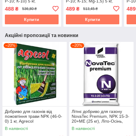
Р-10; К-10) 5 кг,
Р-10; К-15; Mg-1,5) 5 кг,
Р-10
Агрохімпак
Агрохімпак
Агро
488
489
489
₴
₴
536,80 ₴
513,45 ₴
Купити
Купити
Акційні пропозиції та новинки
–20%
–20%
Добриво для газонів від
Літнє добриво для газону
пожовтіння трави NPK (46-0-
NovaTec Premium, NPK 15-3-
0) 1 кг, Agrecol
20+МЕ (25 кг), Літо-Осінь,
COMPO EXPERT, Німеччина
В наявності
В наявності