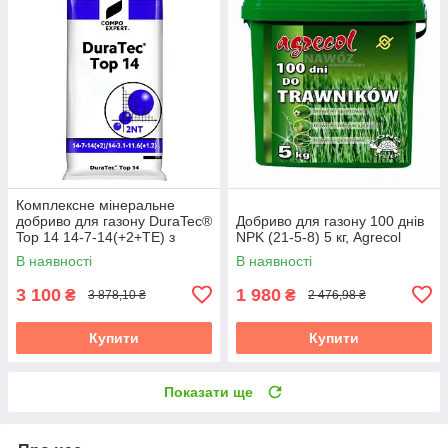
Комплексне мінеральне
добриво для газону DuraTec®
Добриво для газону 100 днів
Top 14 14-7-14(+2+TE) з
NPK (21-5-8) 5 кг, Agrecol
пролонгованою дією, 25 кг,
В наявності
В наявності
COMPO
3 100
1 980
₴
₴
3 878,10 ₴
2 476,98 ₴
Купити
Купити
Показати ще