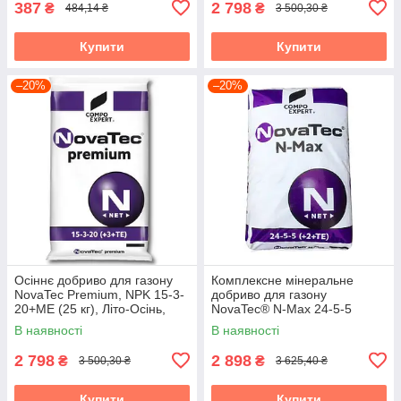
387
2 798
₴
₴
484,14 ₴
3 500,30 ₴
Купити
Купити
–20%
–20%
Осіннє добриво для газону
Комплексне мінеральне
NovaTec Premium, NPK 15-3-
добриво для газону
20+МЕ (25 кг), Літо-Осінь,
NovaTec® N-Max 24-5-5
COMPO EXPERT, Німеччина
(+2+TE) Весна-Старт, 25 кг,
В наявності
В наявності
COMPO EXPERT,
2 798
2 898
₴
₴
3 500,30 ₴
3 625,40 ₴
Купити
Купити