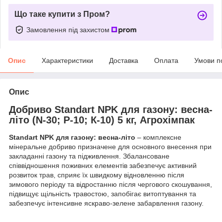
Що таке купити з Пром?
Замовлення під захистом
Опис
Характеристики
Доставка
Оплата
Умови п
Опис
Добриво Standart NPK для газону: весна-
літо (N-30; Р-10; К-10) 5 кг, Агрохімпак
Standart NPK для газону: весна-літо
– комплексне
мінеральне добриво призначене для основного внесення при
закладанні газону та підживлення. Збалансоване
співвідношення поживних елементів забезпечує активний
розвиток трав, сприяє їх швидкому відновленню після
зимового періоду та відростанню після чергового скошування,
підвищує щільність травостою, запобігає витоптування та
забезпечує інтенсивне яскраво-зелене забарвлення газону.