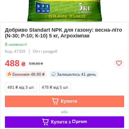
Добриво Standart NPK для газону: весна-літо
(N-30; Р-10; К-10) 5 кг, Агрохімпак
В наявності
Код: 47326
Опт і роздріб
488
₴
536,80 ₴
Економія
48.80 ₴
Залишилось
41 день
481 ₴
від 3 шт.
478 ₴
від 5 шт.
Купити
або
Купити з