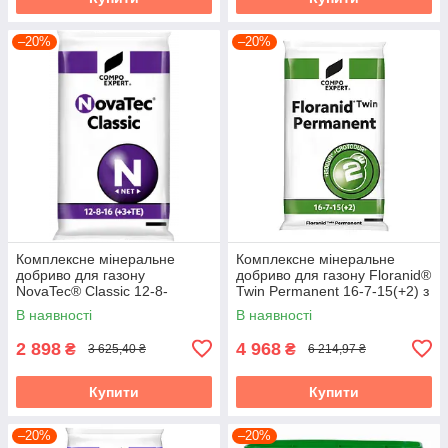
–20%
–20%
Комплексне мінеральне
Комплексне мінеральне
добриво для газону
добриво для газону Floranid®
NovaTec® Classic 12-8-
Twin Permanent 16-7-15(+2) з
16(+3+TE) з пролонгованою
пролонгованою дією, 25 кг,
В наявності
В наявності
дією, Осень, 25 кг,
2 898
4 968
₴
₴
3 625,40 ₴
6 214,97 ₴
Купити
Купити
–20%
–20%