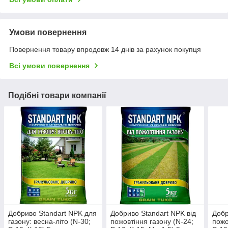
Умови повернення
Повернення товару впродовж 14 днів за рахунок покупця
Всі умови повернення
Подібні товари компанії
Добриво Standart NPK для
Добриво Standart NPK від
Добр
газону: весна-літо (N-30;
пожовтіння газону (N-24;
пожо