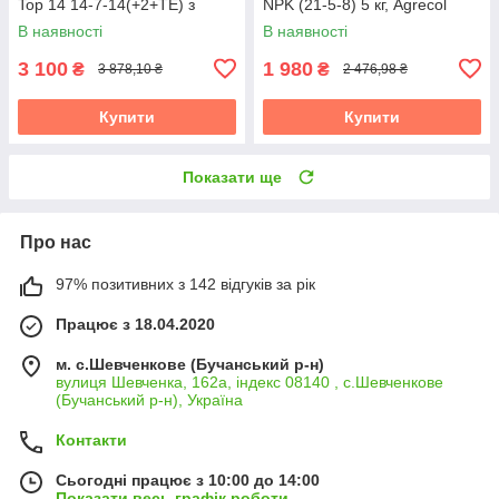
Top 14 14-7-14(+2+TE) з
NPK (21-5-8) 5 кг, Agrecol
пролонгованою дією, 25 кг,
В наявності
В наявності
COMPO
3 100
1 980
₴
₴
3 878,10 ₴
2 476,98 ₴
Купити
Купити
Показати ще
Про нас
97% позитивних з 142 відгуків за рік
Працює з 18.04.2020
м. с.Шевченкове (Бучанський р-н)
вулиця Шевченка, 162а, індекс 08140 , с.Шевченкове
(Бучанський р-н), Україна
Контакти
Сьогодні працює з 10:00 до 14:00
Показати весь графік роботи