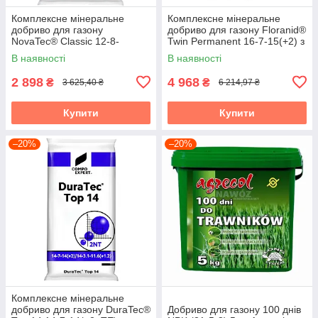
Комплексне мінеральне
Комплексне мінеральне
добриво для газону
добриво для газону Floranid®
NovaTec® Classic 12-8-
Twin Permanent 16-7-15(+2) з
16(+3+TE) з пролонгованою
пролонгованою дією, 25 кг,
В наявності
В наявності
дією, Осень, 25 кг,
2 898
4 968
₴
₴
3 625,40 ₴
6 214,97 ₴
Купити
Купити
–20%
–20%
Комплексне мінеральне
добриво для газону DuraTec®
Добриво для газону 100 днів