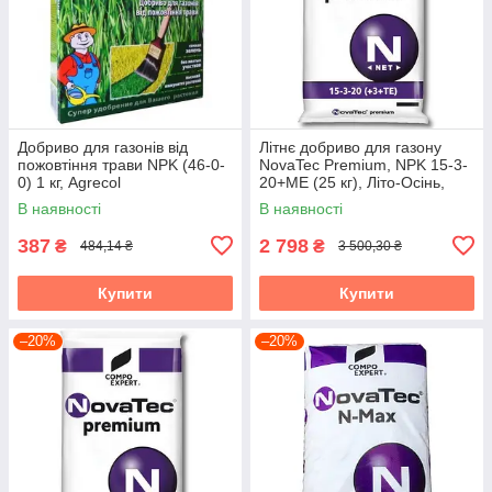
Добриво для газонів від
Літнє добриво для газону
пожовтіння трави NPK (46-0-
NovaTec Premium, NPK 15-3-
0) 1 кг, Agrecol
20+МЕ (25 кг), Літо-Осінь,
COMPO EXPERT, Німеччина
В наявності
В наявності
387
2 798
₴
₴
484,14 ₴
3 500,30 ₴
Купити
Купити
–20%
–20%