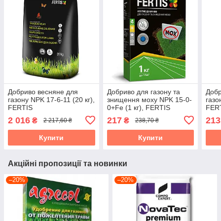
Добриво весняне для
Добриво для газону та
Добр
газону NPK 17-6-11 (20 кг),
знищення моху NPK 15-0-
газо
FERTIS
0+Fe (1 кг), FERTIS
FER
2 016
217
213
₴
₴
2 217,60 ₴
238,70 ₴
Купити
Купити
Акційні пропозиції та новинки
–20%
–20%