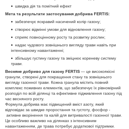
швидка дія та помітний ефект
Мета та результати застосування добрива FERTIS:
забезпечує яскравий насичений колір газону;
створює відмінні умови для відновлення газону;
сприяє повноцінному росту та розвитку рослин;
надає чудового зовнішнього вигляду трави навіть при
інтенсивному навантаженні;
збільшує густину газону та зміцнює кореневу систему
трави.
Весняне добриво для газону FERTIS
— це високоякісні
гранули, створені для покращення стану та зовнішнього
вигляду газонної трави. Кожна гранула містить повний
комплекс поживних елементів, що забезпечує їх рівномірний
розподіл по всій ділянці та ефективне підживлення газону під
час весняного росту.
Формула добрива має підвищений вміст азоту, який
відповідає за швидке проростання та густоту, фосфор -
активне вкорінення та калій для витривалості газонної трави.
Це особливо важливо на ділянках з інтенсивним
навантаженням, де трава потребує додаткової підтримки.