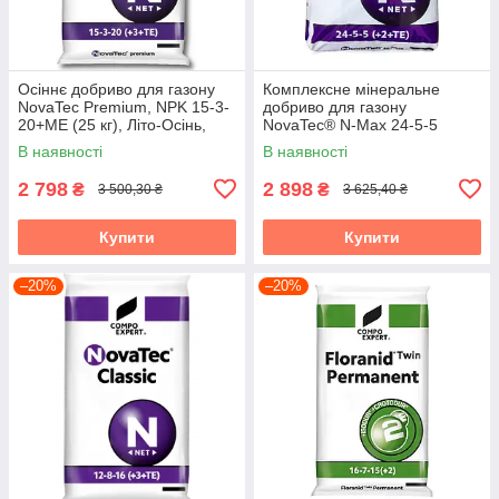
Осіннє добриво для газону
Комплексне мінеральне
NovaTec Premium, NPK 15-3-
добриво для газону
20+МЕ (25 кг), Літо-Осінь,
NovaTec® N-Max 24-5-5
COMPO EXPERT, Німеччина
(+2+TE) Весна-Старт, 25 кг,
В наявності
В наявності
COMPO EXPERT,
2 798
2 898
₴
₴
3 500,30 ₴
3 625,40 ₴
Купити
Купити
–20%
–20%