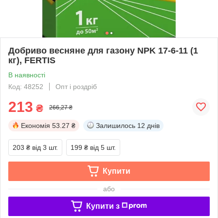
Добриво весняне для газону NPK 17-6-11 (1
кг), FERTIS
В наявності
Код: 48252
Опт і роздріб
213
₴
266,27 ₴
Економія
53.27 ₴
Залишилось
12 днів
203 ₴
від 3 шт.
199 ₴
від 5 шт.
Купити
або
Купити з